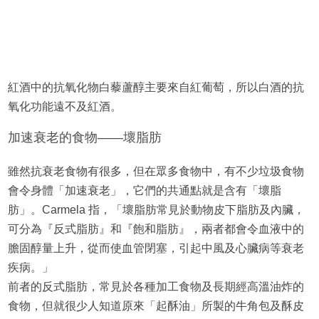
紅酒中的抗氧化物白藜蘆醇主要來自紅葡萄，所以白酒的抗
氧化功能遠不及紅酒。
加速衰老的食物——壞脂肪
雖然抗衰老食物有很多，但在眾多食物中，有不少垃圾食物
會令身體「加速衰老」，它們的共通點就是含有「壞脂
肪」。Carmela 指，「壞脂肪常見於動物皮下脂肪及內臟，
可分為『反式脂肪』和『飽和脂肪』，兩者都會令血液中的
膽固醇量上升，從而使血管閉塞，引起中風及心臟病等衰老
疾病。」
前者的反式脂肪，常見於各種加工食物及長期經高溫油炸的
食物，但就很少人知道原來「起酥油」所製的牛角包及酥皮