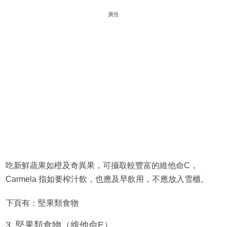
廣告
吃新鮮蔬果如橙及奇異果，可攝取較豐富的維他命C，
Carmela 指如要榨汁飲，也應及早飲用，不應放入雪櫃。
下頁有：堅果類食物
3. 堅果類食物（維他命E）