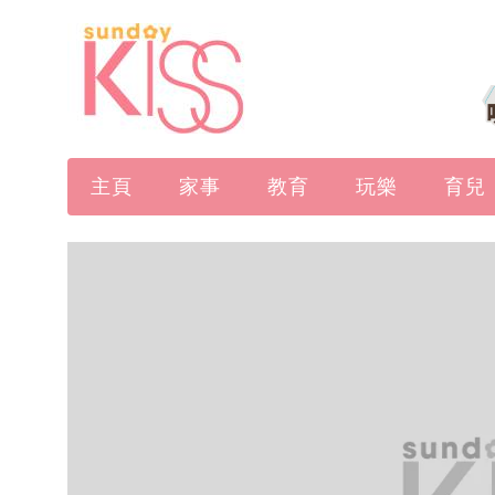
主頁
家事
教育
玩樂
育兒