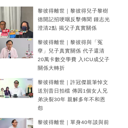
黎彼得離世｜黎彼得兒子黎樹
德開記招哽咽反擊傳聞 鍾志光
澄清2點 揭父子真實關係
黎彼得離世｜黎彼得與「冤
孽」兒子真實關係 代子還清
20萬卡數交學費 入ICU成父子
關係大轉折
黎彼得離世｜許冠傑親筆悼文
送別昔日拍檔 傳因1個女人兄
弟決裂30年 親解多年不和恩
怨
黎彼得離世｜單身40年談與前