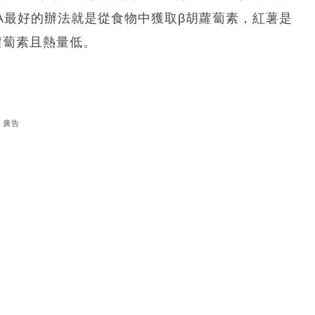
A最好的辦法就是從食物中獲取β胡蘿蔔素，紅薯是
蘿蔔素且熱量低。
廣告