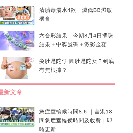
清胎毒湯水4款｜減低BB濕敏
機會
六合彩結果｜今期8月4日攪珠
結果＋中獎號碼＋派彩金額
尖肚是陀仔 圓肚是陀女？到底
有無根據？
最新文章
急症室輪候時間8.6 ｜全港18
間急症室輪侯時間及收費｜即
時更新