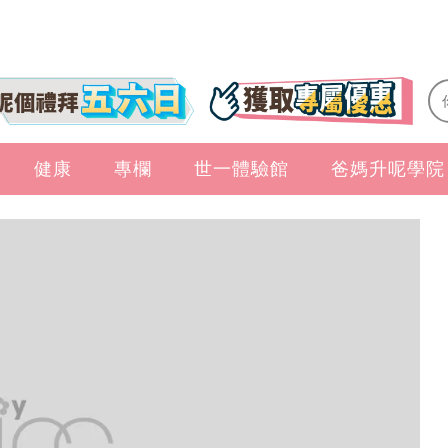
健康
專欄
世一體驗館
爸媽升呢學院