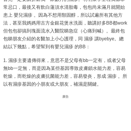
常忌口，最後又有飲白蓮須水清胎毒，包包尚未滿月就開始
患上 嬰兒濕疹 。因為不想用類固醇，所以試遍所有其他方
法，甚至我媽媽用古方金銀花煲水洗面，聽講好多BB都work
但包包卻搞到塊面流水入醫院睇急症（心痛到喊）。最終包
包睇朋友介紹的名醫加上小心護理，同 濕疹 講byebye。總
結以下幾點，希望幫到有嬰兒濕疹 的BB：
1. 濕疹主要遺傳得來，意思不是父母有bb一定有，或者父母
無bb一定無，而是因為某些基因導致皮膚鎖水能力差，容易
乾燥，而乾燥的皮膚抗菌能力差，容易發炎，形成 濕疹 。所
以有濕疹基因的小朋友或大朋友，補濕是關鍵。
廣告