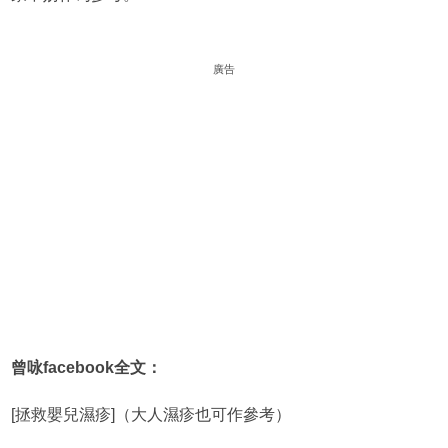
廣告
曾咏facebook全文：
[拯救嬰兒濕疹]（大人濕疹也可作參考）