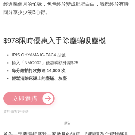
經過幾個月的忙碌，包包終於變成肥肥白白，我都終於有時
間分享少少湊B心得。
$978限時優惠入手除塵蟎吸塵機
IRIS OHYAMA IC-FAC4 型號
輸入「NMG002」優惠碼額外減$25
每分鐘拍打次數達 14,000 次
輕鬆清除床褥上的塵蟎、灰塵
立即選購
資料由客戶提供
廣告
首先一定要講折磨我一家數月的濕疹。明明懷孕全程我都非