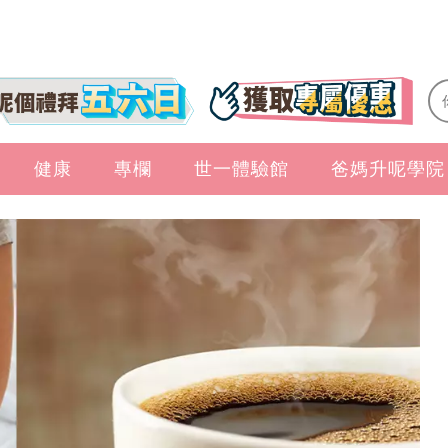
健康
專欄
世一體驗館
爸媽升呢學院