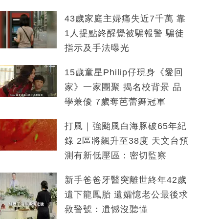
43歲家庭主婦痛失近7千萬 靠
1人提點終醒覺被騙報警 騙徒
指示及手法曝光
15歲童星Philip仔現身《愛回
家》一家團聚 揭名校背景 品
學兼優 7歲奪芭蕾舞冠軍
打風｜強颱風白海豚破65年紀
錄 2區將飆升至38度 天文台預
測有新低壓區：密切監察
新手爸爸牙醫突離世終年42歲
遺下龍鳳胎 遺孀憶老公最後求
救警號：遺憾沒聽懂