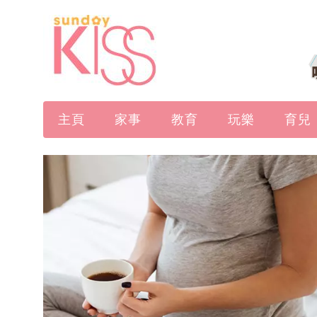
主頁
家事
教育
玩樂
育兒