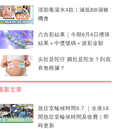
清胎毒湯水4款｜減低BB濕敏
機會
六合彩結果｜今期8月6日攪珠
結果＋中獎號碼＋派彩金額
尖肚是陀仔 圓肚是陀女？到底
有無根據？
最新文章
急症室輪候時間8.7 ｜全港18
間急症室輪侯時間及收費｜即
時更新