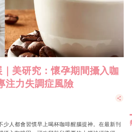
｜美研究：懷孕期​​間攝入咖
專注力失調症風險
不少人都會習慣早上喝杯咖啡醒腦提神。在最新刊