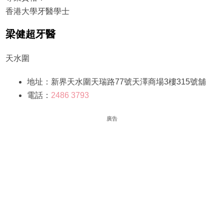
香港大學牙醫學士
梁健超牙醫
天水圍
地址：新界天水圍天瑞路77號天澤商場3樓315號舖
電話：
2486 3793
廣告