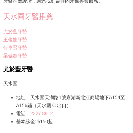
牙醫推薦診所，助您找到最佳的牙醫專業服務。
天水圍牙醫推薦
尤於藍牙醫
王俊龍牙醫
何卓賢牙醫
梁健超牙醫
尤於藍牙醫
天水圍
地址：天水圍天湖路1號嘉湖新北江商場地下A154至
A156鋪（天水圍 C 出口）
電話：
2327 8812
基本診金: $150起