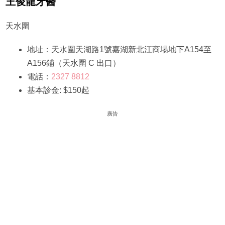
王俊龍牙醫
天水圍
地址：天水圍天湖路1號嘉湖新北江商場地下A154至
A156鋪（天水圍 C 出口）
電話：
2327 8812
基本診金: $150起
廣告