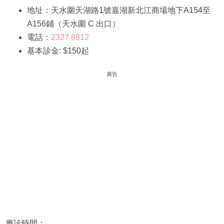
地址：天水圍天湖路1號嘉湖新北江商場地下A154至
A156鋪（天水圍 C 出口）
電話：
2327 8812
基本診金: $150起
廣告
應診時間：