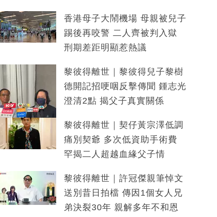
香港母子大鬧機場 母親被兒子
踢後再咬警 二人齊被判入獄
刑期差距明顯惹熱議
黎彼得離世｜黎彼得兒子黎樹
德開記招哽咽反擊傳聞 鍾志光
澄清2點 揭父子真實關係
黎彼得離世｜契仔黃宗澤低調
痛別契爺 多次低資助手術費
罕揭二人超越血緣父子情
黎彼得離世｜許冠傑親筆悼文
送別昔日拍檔 傳因1個女人兄
弟決裂30年 親解多年不和恩