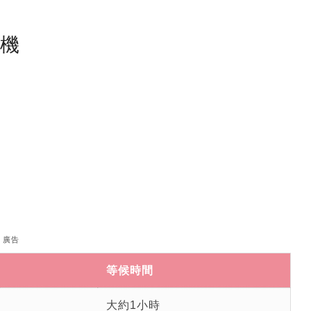
塵機
廣告
等候時間
大約1小時