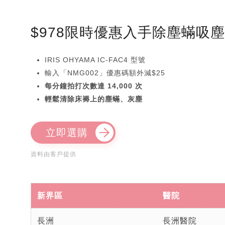
$978限時優惠入手除塵蟎吸
IRIS OHYAMA IC-FAC4 型號
輸入「NMG002」優惠碼額外減$25
每分鐘拍打次數達 14,000 次
輕鬆清除床褥上的塵蟎、灰塵
立即選購
資料由客戶提供
新界區
醫院
長洲
長洲醫院