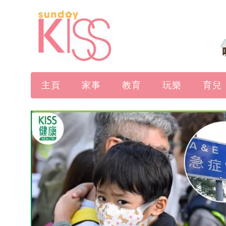
主頁
家事
教育
玩樂
育兒