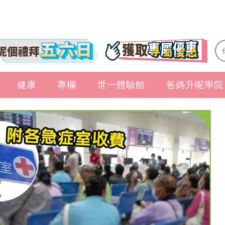
健康
專欄
世一體驗館
爸媽升呢學院