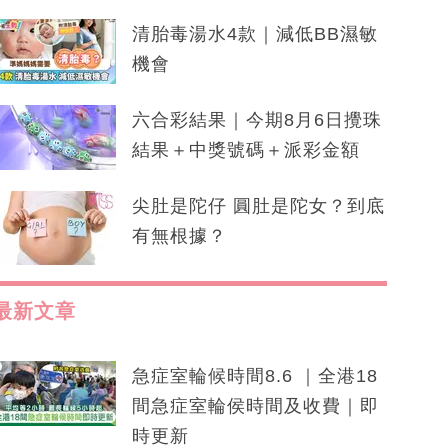
清胎毒湯水4款｜減低BB濕敏
機會
六合彩結果｜今期8月6日攪珠
結果＋中獎號碼＋派彩金額
尖肚是陀仔 圓肚是陀女？到底
有無根據？
最新文章
急症室輪候時間8.6 ｜全港18
間急症室輪侯時間及收費｜即
時更新