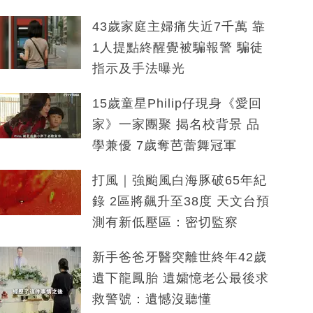
43歲家庭主婦痛失近7千萬 靠
1人提點終醒覺被騙報警 騙徒
指示及手法曝光
15歲童星Philip仔現身《愛回
家》一家團聚 揭名校背景 品
學兼優 7歲奪芭蕾舞冠軍
打風｜強颱風白海豚破65年紀
錄 2區將飆升至38度 天文台預
測有新低壓區：密切監察
新手爸爸牙醫突離世終年42歲
遺下龍鳳胎 遺孀憶老公最後求
救警號：遺憾沒聽懂