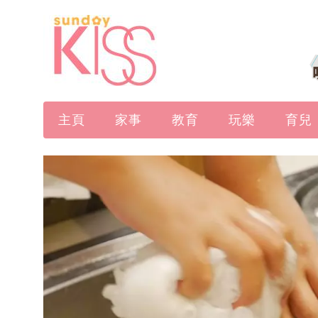
主頁
家事
教育
玩樂
育兒