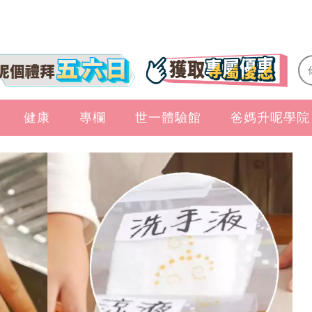
健康
專欄
世一體驗館
爸媽升呢學院