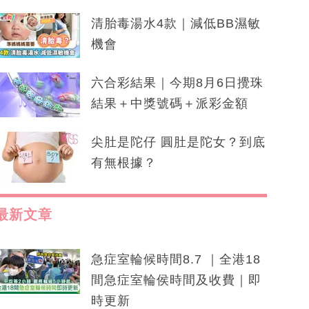
清胎毒湯水4款｜減低BB濕敏
機會
六合彩結果｜今期8月6日攪珠
結果＋中獎號碼＋派彩金額
尖肚是陀仔 圓肚是陀女？到底
有無根據？
最新文章
急症室輪候時間8.7 ｜全港18
間急症室輪侯時間及收費｜即
時更新