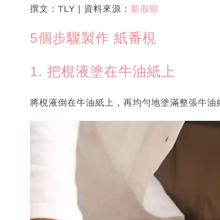
撰文：TLY | 資料來源：
新假期
5個步驟製作 紙番梘
1. 把梘液塗在牛油紙上
將梘液倒在牛油紙上，再均勻地塗滿整張牛油