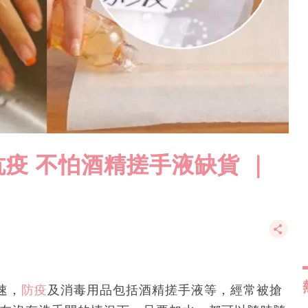
疫 不怕酒精搓手液缺貨 ｜
速，
防疫
及消毒用品包括酒精搓手液等，經常被搶