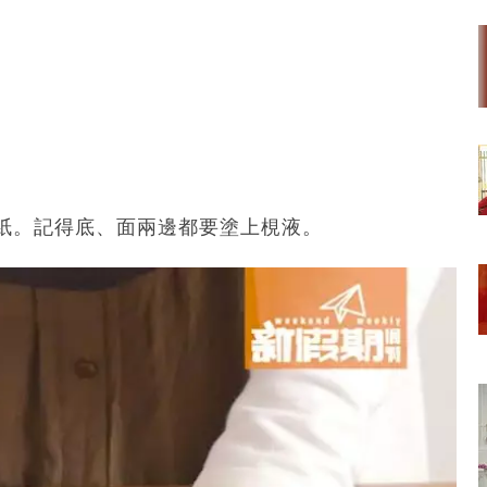
紙。記得底、面兩邊都要塗上梘液。