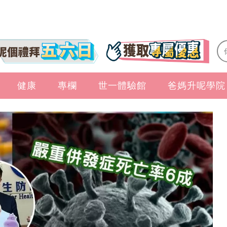
健康
專欄
世一體驗館
爸媽升呢學院