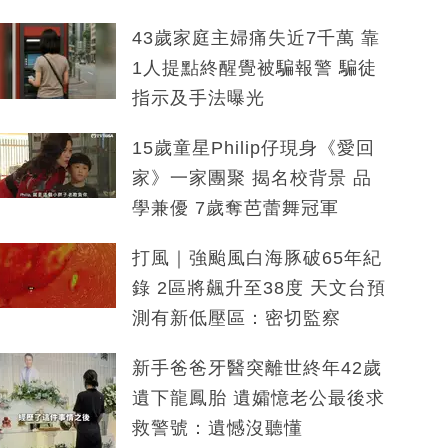
43歲家庭主婦痛失近7千萬 靠
1人提點終醒覺被騙報警 騙徒
指示及手法曝光
15歲童星Philip仔現身《愛回
家》一家團聚 揭名校背景 品
學兼優 7歲奪芭蕾舞冠軍
打風｜強颱風白海豚破65年紀
錄 2區將飆升至38度 天文台預
測有新低壓區：密切監察
新手爸爸牙醫突離世終年42歲
遺下龍鳳胎 遺孀憶老公最後求
救警號：遺憾沒聽懂