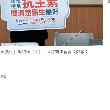
素耐藥性）馬紹強（左）、香港醫學會會長鄭志文
廣告