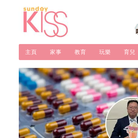
主頁
家事
教育
玩樂
育兒