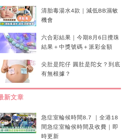
清胎毒湯水4款｜減低BB濕敏
機會
六合彩結果｜今期8月6日攪珠
結果＋中獎號碼＋派彩金額
尖肚是陀仔 圓肚是陀女？到底
有無根據？
最新文章
急症室輪候時間8.7 ｜全港18
間急症室輪侯時間及收費｜即
時更新