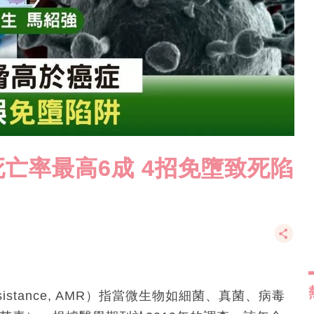
亡率最高6成 4招免墮致死陷
Resistance, AMR）指當微生物如細菌、真菌、病毒