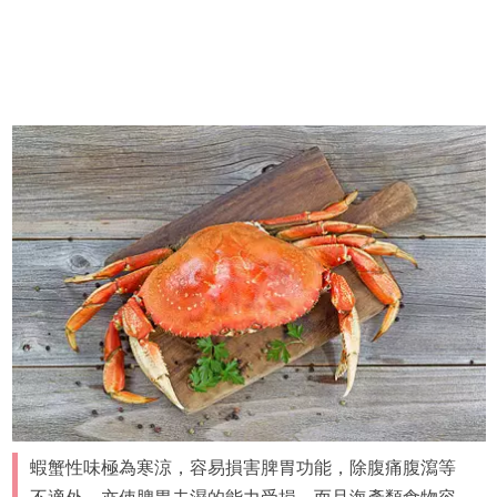
蝦蟹性味極為寒涼，容易損害脾胃功能，除腹痛腹瀉等