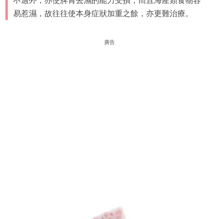
不適外，亦使脾胃去濕的能力受損，而且海產類食物容
易惹濕，故往往使本身症狀加重之餘，亦更難治療。
廣告