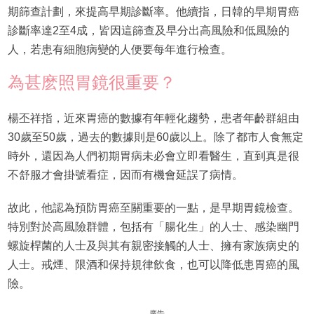
期篩查計劃，來提高早期診斷率。他續指，日韓的早期胃癌
診斷率達2至4成，皆因這篩查及早分出高風險和低風險的
人，若患有細胞病變的人便要每年進行檢查。
為甚麽照胃鏡很重要？
楊丕祥指，近來胃癌的數據有年輕化趨勢，患者年齡群組由
30歲至50歲，過去的數據則是60歲以上。除了都市人食無定
時外，還因為人們初期胃病未必會立即看醫生，直到真是很
不舒服才會掛號看症，因而有機會延誤了病情。
故此，他認為預防胃癌至關重要的一點，是早期胃鏡檢查。
特別對於高風險群體，包括有「腸化生」的人士、感染幽門
螺旋桿菌的人士及與其有親密接觸的人士、擁有家族病史的
人士。戒煙、限酒和保持規律飲食，也可以降低患胃癌的風
險。
廣告