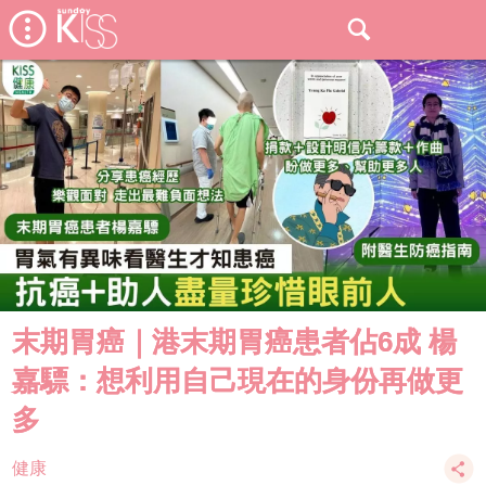
末期胃癌｜港末期胃癌患者佔6成 楊
嘉驃：想利用自己現在的身份再做更
多
健康