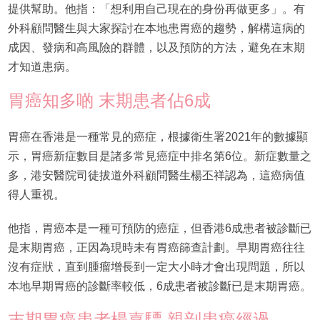
提供幫助。他指：「想利用自己現在的身份再做更多」。有
外科顧問醫生與大家探討在本地患胃癌的趨勢，解構這病的
成因、發病和高風險的群體，以及預防的方法，避免在末期
才知道患病。
胃癌知多啲 末期患者佔6成
胃癌在香港是一種常見的癌症，根據衛生署2021年的數據顯
示，胃癌新症數目是諸多常見癌症中排名第6位。新症數量之
多，港安醫院司徒拔道外科顧問醫生楊丕祥認為，這癌病值
得人重視。
他指，胃癌本是一種可預防的癌症，但香港6成患者被診斷已
是末期胃癌，正因為現時未有胃癌篩查計劃。早期胃癌往往
沒有症狀，直到腫瘤增長到一定大小時才會出現問題，所以
本地早期胃癌的診斷率較低，6成患者被診斷已是末期胃癌。
末期胃癌患者楊嘉驃 親剖患癌經過