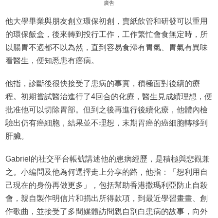
廣告
他大學畢業與朋友創立環保初創，賣紙飲管和研發可以重用
的環保飯盒，後來轉到投行工作，工作繁忙會食無定時，所
以腸胃不適都不以為然，直到容易食滯有胃氣、胃氣有異味
看醫生，便知悉患有癌病。
他指，診斷後很快接受了患病的事實，積極面對後續的療
程。初期嘗試醫治進行了4回合的化療，醫生見成績理想，便
批准他可以切除胃部。但到之後再進行後續化療，他體內檢
驗出仍有癌細胞，結果並不理想，末期胃癌的癌細胞轉移到
肝臟。
Gabriel的社交平台帳號講述他的患病經歷，是積極與悲觀兼
之。小編問及他為何選擇走上分享的路，他指：「想利用自
己現在的身份再做更多」，包括幫助香港撒瑪利亞防止自殺
會，親自製作明信片和捐出所得款項，到最近學習畫畫、創
作歌曲，並接受了多間媒體訪問親自剖白患病的故事，向外