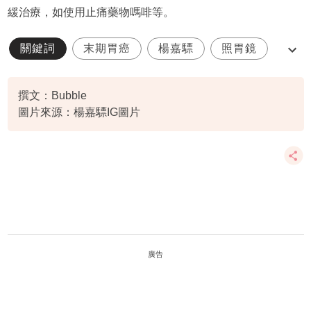
緩治療，如使用止痛藥物嗎啡等。
關鍵詞
末期胃癌
楊嘉驃
照胃鏡
預防
撰文：Bubble
圖片來源：楊嘉驃IG圖片
廣告