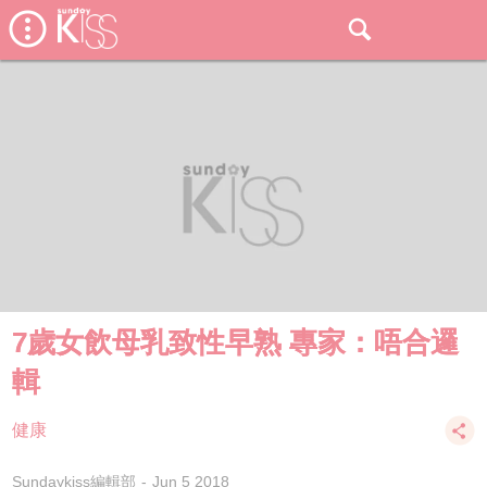
7歲女飲母乳致性早熟 專家：唔合邏
輯
健康
Sundaykiss編輯部
Jun 5 2018