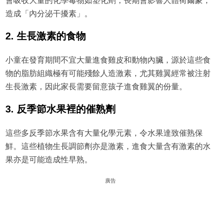
會吸收大量的化學毒物如塑化劑，長期會影響人體荷爾蒙，
造成「內分泌干擾素」。
2. 生長激素的食物
小童在發育期間不宜大量進食雞皮和動物內臟，源於這些食
物的脂肪組織極有可能殘餘人造激素，尤其雞翼經常被注射
生長激素，因此家長需要留意孩子進食雞翼的份量。
3. 反季節水果裡的催熟劑
這些多反季節水果含有大量化學元素，令水果達致催熟保
鮮。這些植物生長調節劑亦是激素，進食大量含有激素的水
果亦是可能造成性早熟。
廣告