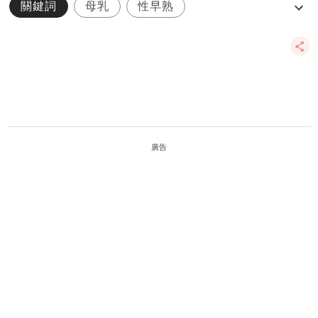
關鍵詞
母乳
性早熟
國際認證母乳顧問
婦產及生殖資訊
廣告