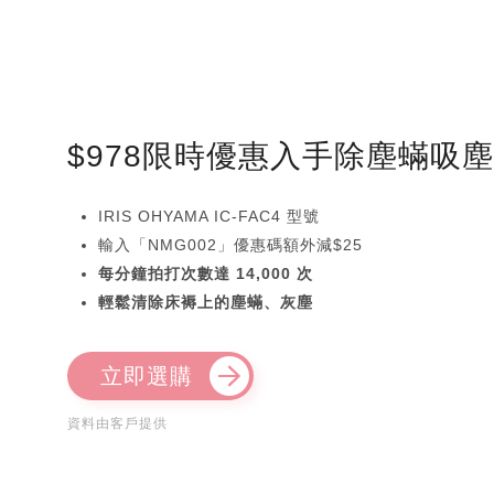
$978限時優惠入手除塵蟎吸
IRIS OHYAMA IC-FAC4 型號
輸入「NMG002」優惠碼額外減$25
每分鐘拍打次數達 14,000 次
輕鬆清除床褥上的塵蟎、灰塵
立即選購
資料由客戶提供