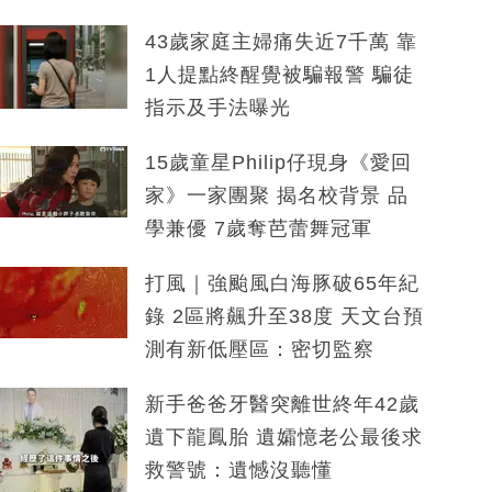
43歲家庭主婦痛失近7千萬 靠
1人提點終醒覺被騙報警 騙徒
指示及手法曝光
15歲童星Philip仔現身《愛回
家》一家團聚 揭名校背景 品
學兼優 7歲奪芭蕾舞冠軍
打風｜強颱風白海豚破65年紀
錄 2區將飆升至38度 天文台預
測有新低壓區：密切監察
新手爸爸牙醫突離世終年42歲
遺下龍鳳胎 遺孀憶老公最後求
救警號：遺憾沒聽懂