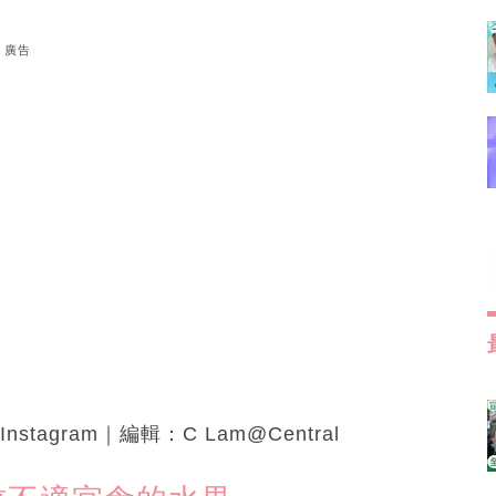
廣告
Instagram｜編輯：C Lam@Central