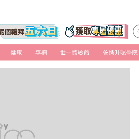
健康
專欄
世一體驗館
爸媽升呢學院