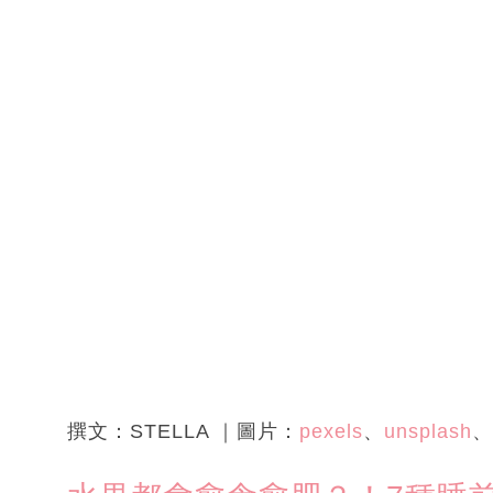
撰文：STELLA ｜圖片：
pexels
、
unsplash
、