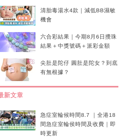
清胎毒湯水4款｜減低BB濕敏
機會
六合彩結果｜今期8月6日攪珠
結果＋中獎號碼＋派彩金額
尖肚是陀仔 圓肚是陀女？到底
有無根據？
最新文章
急症室輪候時間8.7 ｜全港18
間急症室輪侯時間及收費｜即
時更新