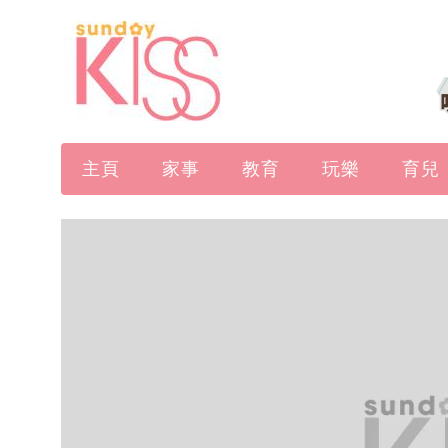
主頁
家事
教育
玩樂
育兒