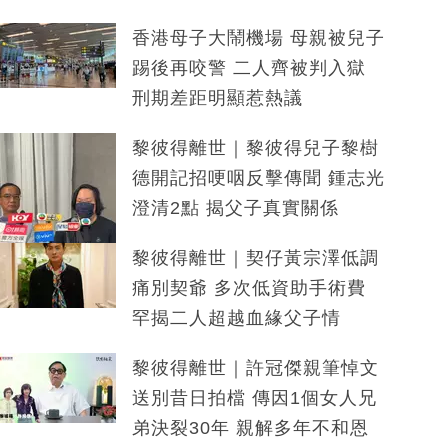
香港母子大鬧機場 母親被兒子
踢後再咬警 二人齊被判入獄
刑期差距明顯惹熱議
黎彼得離世｜黎彼得兒子黎樹
德開記招哽咽反擊傳聞 鍾志光
澄清2點 揭父子真實關係
黎彼得離世｜契仔黃宗澤低調
痛別契爺 多次低資助手術費
罕揭二人超越血緣父子情
黎彼得離世｜許冠傑親筆悼文
送別昔日拍檔 傳因1個女人兄
弟決裂30年 親解多年不和恩