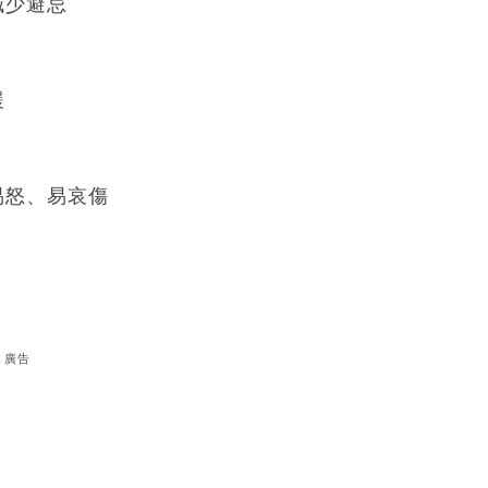
減少避忌
緩
易怒、易哀傷
廣告