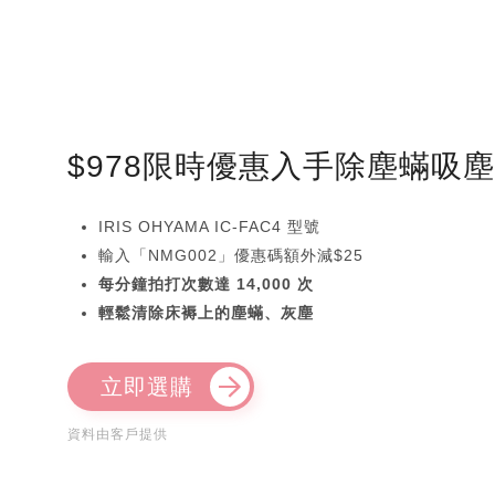
$978限時優惠入手除塵蟎吸
IRIS OHYAMA IC-FAC4 型號
輸入「NMG002」優惠碼額外減$25
每分鐘拍打次數達 14,000 次
輕鬆清除床褥上的塵蟎、灰塵
立即選購
資料由客戶提供