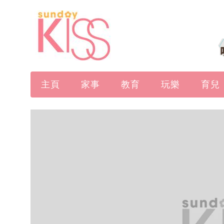
主頁
家事
教育
玩樂
育兒