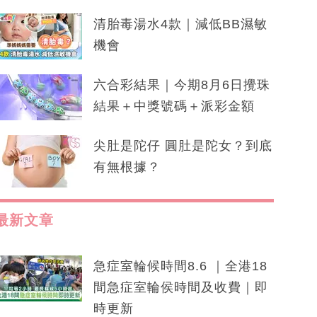
清胎毒湯水4款｜減低BB濕敏
機會
六合彩結果｜今期8月6日攪珠
結果＋中獎號碼＋派彩金額
尖肚是陀仔 圓肚是陀女？到底
有無根據？
最新文章
急症室輪候時間8.6 ｜全港18
間急症室輪侯時間及收費｜即
時更新