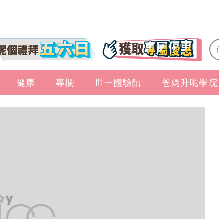
健康
專欄
世一體驗館
爸媽升呢學院