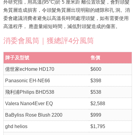
外研究指，用高溫(95°C)於 5 厘米距 離位置吹髮，會對頭髮
角質層造成損害，令頭髮角質層出現明顯的縫隙和孔 洞。消
委會建議消費者避免以高溫長時間處理頭髮，如有需要使用
高溫程序， 應盡量縮短時間，減低對頭髮造成的傷害。
消委會風筒｜獲總評4分風筒
牌子及型號
售價
億世家ecHome HD170
$600
Panasonic EH-NE66
$398
飛利浦Philips BHD538
$538
Valera Nano4Ever EQ
$2,588
BaByliss Rose Blush 2200
$999
ghd helios
$1,795