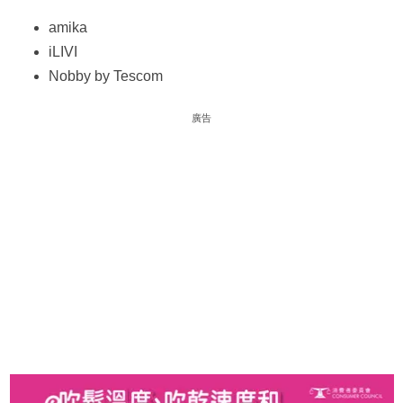
amika
iLIVI
Nobby by Tescom
廣告