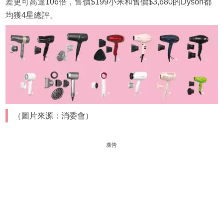
差更可高達106倍，售價$199小米和售價$3,680的Dyson都
均獲4星總評。
（圖片來源：消委會）
廣告