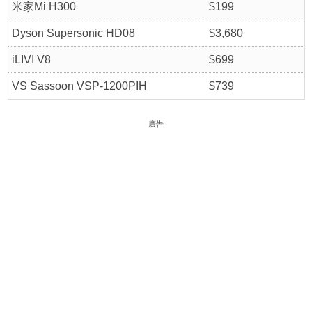
米家Mi H300
$199
Dyson Supersonic HD08
$3,680
iLIVI V8
$699
VS Sassoon VSP-1200PIH
$739
廣告