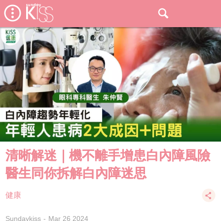
清晰解迷｜機不離手增患白內障風險
醫生同你拆解白內障迷思
健康
Sundaykiss
Mar 26 2024