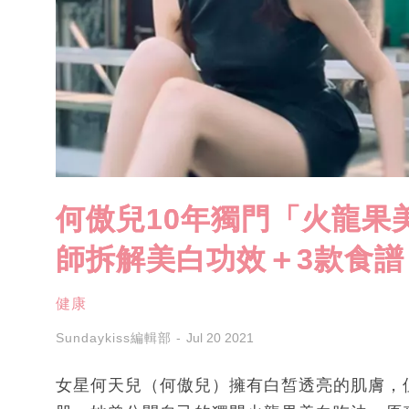
何傲兒10年獨門「火龍果
師拆解美白功效＋3款食譜
健康
Sundaykiss編輯部
Jul 20 2021
女星何天兒（何傲兒）擁有白皙透亮的肌膚，