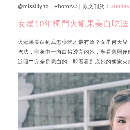
@misslilyho、PhotoAC｜原文刊於：
Sunday
女星10年獨門火龍果美白吃
火龍果美白到底怎樣吃才最有效？女星何天兒
吃法，印象中一向白皙透亮的她，翻看舊照便
近照中完全是亮白的。即看看到底她的獨家火