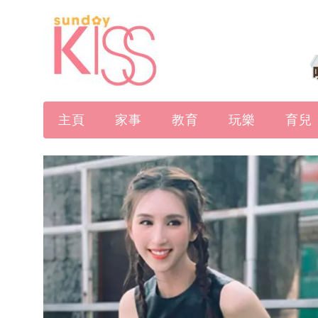
主頁
家事
教育
玩樂
育兒