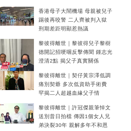
香港母子大鬧機場 母親被兒子
踢後再咬警 二人齊被判入獄
刑期差距明顯惹熱議
黎彼得離世｜黎彼得兒子黎樹
德開記招哽咽反擊傳聞 鍾志光
澄清2點 揭父子真實關係
黎彼得離世｜契仔黃宗澤低調
痛別契爺 多次低資助手術費
罕揭二人超越血緣父子情
黎彼得離世｜許冠傑親筆悼文
送別昔日拍檔 傳因1個女人兄
弟決裂30年 親解多年不和恩