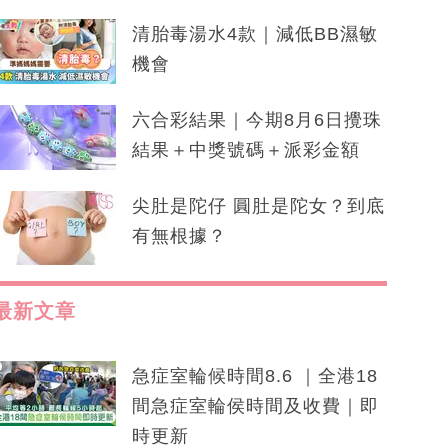
清胎毒湯水4款｜減低BB濕敏
機會
六合彩結果｜今期8月6日攪珠
結果＋中獎號碼＋派彩金額
尖肚是陀仔 圓肚是陀女？到底
有無根據？
最新文章
急症室輪候時間8.6 ｜全港18
間急症室輪侯時間及收費｜即
時更新