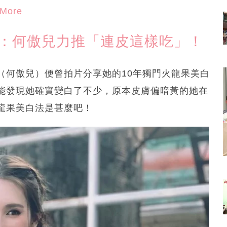
More
法：何傲兒力推「連皮這樣吃」！
（何傲兒）便曾拍片分享她的10年獨門火龍果美白
能發現她確實變白了不少，原本皮膚偏暗黃的她在
龍果美白法是甚麼吧！