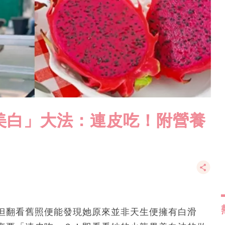
美白」大法：連皮吃！附營養
但翻看舊照便能發現她原來並非天生便擁有白滑