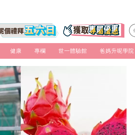
健康
專欄
世一體驗館
爸媽升呢學院