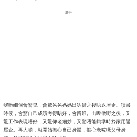
廣告
我哋細個會驚鬼，會驚爸爸媽媽出咗街之後唔返屋企。讀書
時候，會驚自己成績考得唔好，會留班。出嚟做嘢之後，又
驚工作表現唔好，又驚俾老細炒，又驚唔能夠準時拎家用返
屋企。再大啲，就開始擔心自己身體，擔心老咗嘅父母身