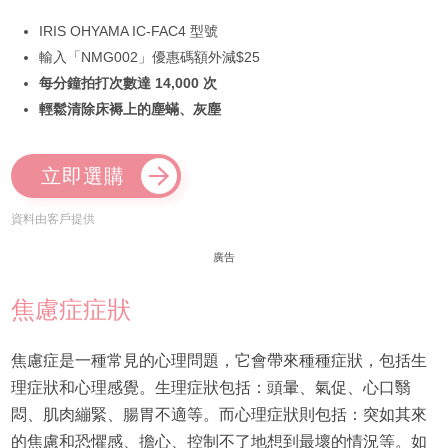
IRIS OHYAMA IC-FAC4 型號
輸入「NMG002」優惠碼額外減$25
每分鐘拍打次數達 14,000 次
輕鬆清除床褥上的塵蟎、灰塵
立即選購
資料由客戶提供
廣告
焦慮症症狀
焦慮症是一種常見的心理問題，它會帶來種種症狀，包括生
理症狀和心理感覺。生理症狀包括：頭暈、氣促、心口翳
悶、肌肉繃緊、腸胃不適等。而心理症狀則包括：突如其來
的焦慮和恐懼感、擔心、控制不了地想到最壞的情況等。如