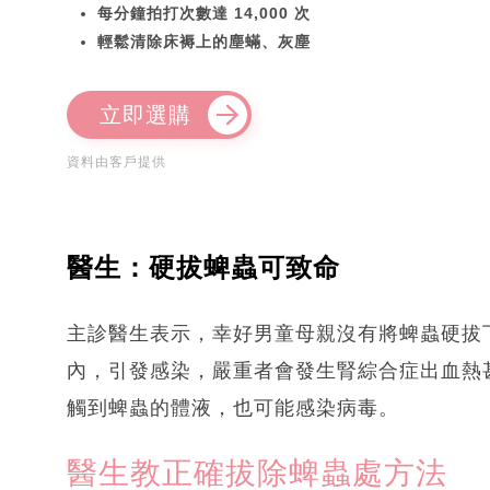
每分鐘拍打次數達 14,000 次
輕鬆清除床褥上的塵蟎、灰塵
立即選購
資料由客戶提供
醫生：硬拔蜱蟲可致命
主診醫生表示，幸好男童母親沒有將蜱蟲硬拔
內，引發感染，嚴重者會發生腎綜合症出血熱
觸到蜱蟲的體液，也可能感染病毒。
醫生教正確拔除蜱蟲處方法