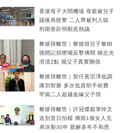
香港母子大鬧機場 母親被兒子
踢後再咬警 二人齊被判入獄
刑期差距明顯惹熱議
黎彼得離世｜黎彼得兒子黎樹
德開記招哽咽反擊傳聞 鍾志光
澄清2點 揭父子真實關係
黎彼得離世｜契仔黃宗澤低調
痛別契爺 多次低資助手術費
罕揭二人超越血緣父子情
黎彼得離世｜許冠傑親筆悼文
送別昔日拍檔 傳因1個女人兄
弟決裂30年 親解多年不和恩