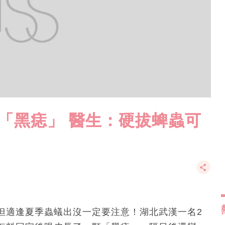
「黑痣」 醫生：硬拔蜱蟲可
但適逢夏季蟲蟻出沒一定要注意！湖北武漢一名2