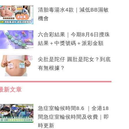
清胎毒湯水4款｜減低BB濕敏
機會
六合彩結果｜今期8月6日攪珠
結果＋中獎號碼＋派彩金額
尖肚是陀仔 圓肚是陀女？到底
有無根據？
最新文章
急症室輪候時間8.6 ｜全港18
間急症室輪侯時間及收費｜即
時更新