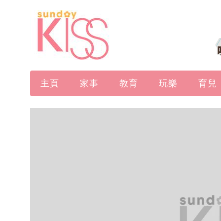
主頁
家事
教育
玩樂
育兒