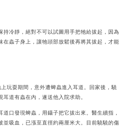
保持冷靜，絕對不可以試圖用手把牠給拔起，因為
抹在蟲子身上，讓牠頭部放鬆後再將其拔起，才能
地上玩耍期間，意外遭蜱蟲進入耳道。回家後，驍
現耳道有蟲在內，遂送他入院求助。
耳道口發現蜱蟲，用鑷子把它拔出來。醫生續指，
破並吸血，已漲至直徑約兩厘米大。目前驍驍的傷