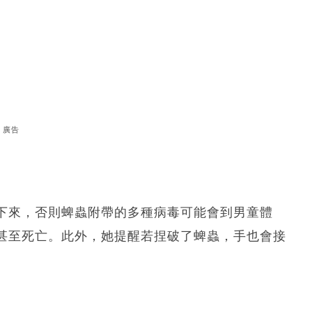
廣告
下來，否則蜱蟲附帶的多種病毒可能會到男童體
甚至死亡。此外，她提醒若捏破了蜱蟲，手也會接