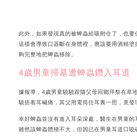
此外，如果發現真的被蜱蟲給吸附住了，也要
這樣會導致口器斷在身體裡，應該要用酒精塗
夠完整地把蜱蟲移除。
4歲男童掃墓遭蜱蟲鑽入耳道
據報導，4歲男童驍驍跟隨父母回鄉拜祭在草
驍捂着耳喊痛，其父用電筒往耳裏一照，竟發
幸好蜱蟲並沒有進入耳朵深處，醫生在男童的
雖然該蜱蟲體積不大，但因已在男童耳道口咬