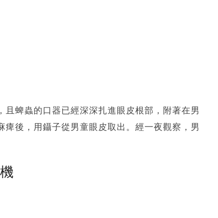
，且蜱蟲的口器已經深深扎進眼皮根部，附著在男
麻痺後，用鑷子從男童眼皮取出。經一夜觀察，男
塵機