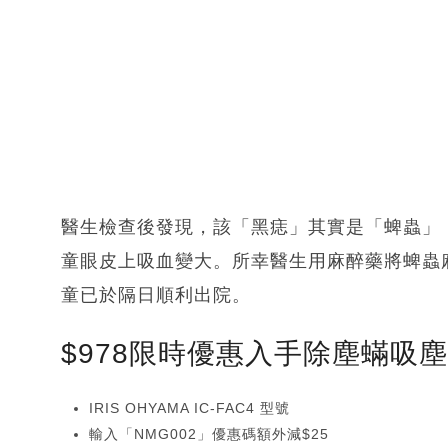
醫生檢查後發現，該「黑痣」其實是「蜱蟲」
童眼皮上吸血變大。所幸醫生用麻醉藥將蜱蟲
童已於隔日順利出院。
$978限時優惠入手除塵蟎吸
IRIS OHYAMA IC-FAC4 型號
輸入「NMG002」優惠碼額外減$25