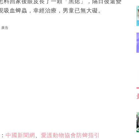
怎料回家後眼皮長了一顆「黑痣」，隔日後還變
現吸血蜱蟲，幸經治療，男童已無大礙。
廣告
源：
中國新聞網
、
愛護動物協會防蜱指引