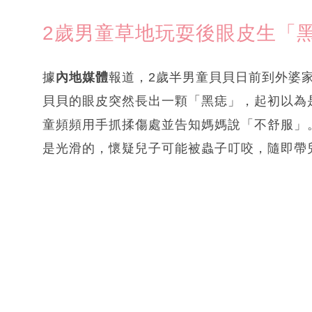
2歲男童草地玩耍後眼皮生「
據
內地媒體
報道，2歲半男童貝貝日前到外婆
貝貝的眼皮突然長出一顆「黑痣」，起初以為
童頻頻用手抓揉傷處並告知媽媽說「不舒服」
是光滑的，懷疑兒子可能被蟲子叮咬，隨即帶