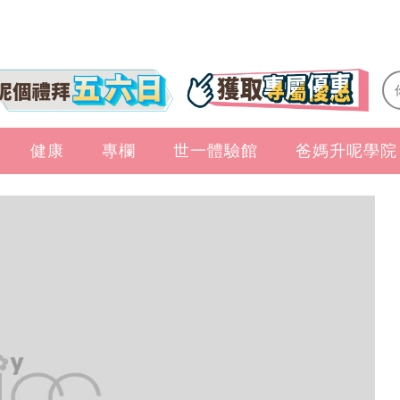
健康
專欄
世一體驗館
爸媽升呢學院