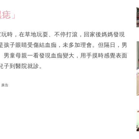
黑痣」
家玩時，在草地玩耍、不停打滾，回家後媽媽發現
是孩子眼睛受傷結血痂，未多加理會。但隔日，男
。男童母親一看發現血痂變大，用手摸時感覺表面
兒子到醫院就診。
廣告