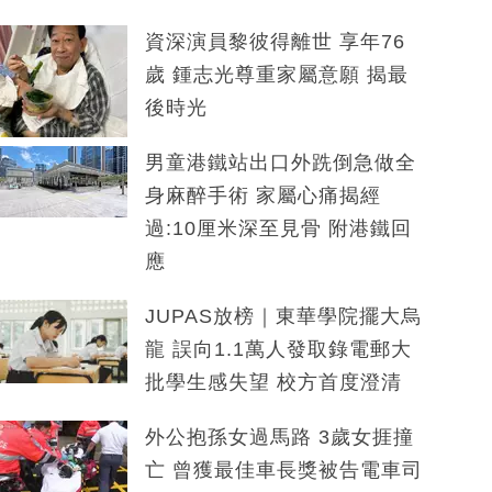
資深演員黎彼得離世 享年76
歲 鍾志光尊重家屬意願 揭最
後時光
男童港鐵站出口外跣倒急做全
身麻醉手術 家屬心痛揭經
過:10厘米深至見骨 附港鐵回
應
JUPAS放榜｜東華學院擺大烏
龍 誤向1.1萬人發取錄電郵大
批學生感失望 校方首度澄清
外公抱孫女過馬路 3歲女捱撞
亡 曾獲最佳車長獎被告電車司