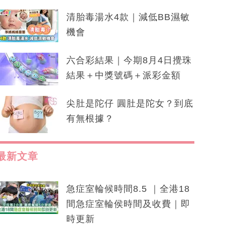
清胎毒湯水4款｜減低BB濕敏
機會
六合彩結果｜今期8月4日攪珠
結果＋中獎號碼＋派彩金額
尖肚是陀仔 圓肚是陀女？到底
有無根據？
最新文章
急症室輪候時間8.5 ｜全港18
間急症室輪侯時間及收費｜即
時更新