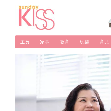
主頁
家事
教育
玩樂
育兒