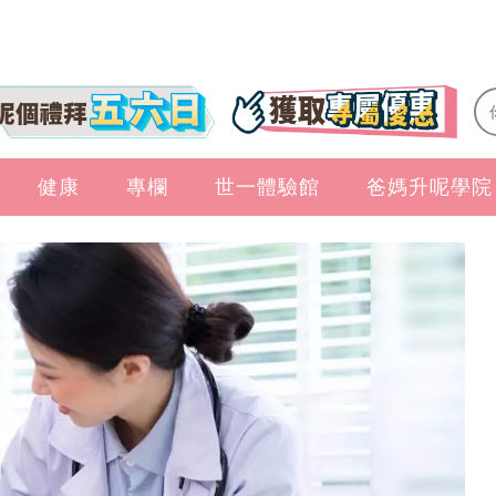
健康
專欄
世一體驗館
爸媽升呢學院