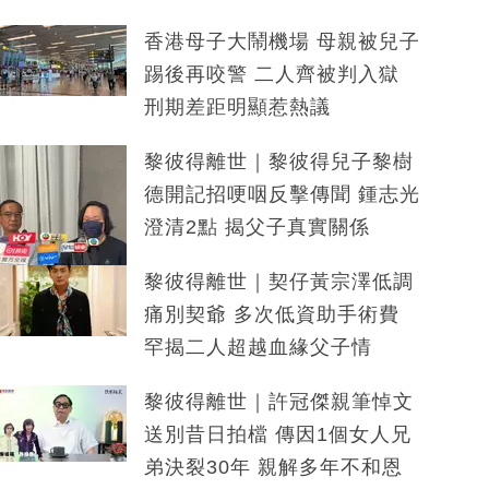
香港母子大鬧機場 母親被兒子
踢後再咬警 二人齊被判入獄
刑期差距明顯惹熱議
黎彼得離世｜黎彼得兒子黎樹
德開記招哽咽反擊傳聞 鍾志光
澄清2點 揭父子真實關係
黎彼得離世｜契仔黃宗澤低調
痛別契爺 多次低資助手術費
罕揭二人超越血緣父子情
黎彼得離世｜許冠傑親筆悼文
送別昔日拍檔 傳因1個女人兄
弟決裂30年 親解多年不和恩