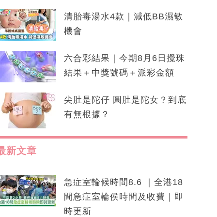
清胎毒湯水4款｜減低BB濕敏
機會
六合彩結果｜今期8月6日攪珠
結果＋中獎號碼＋派彩金額
尖肚是陀仔 圓肚是陀女？到底
有無根據？
最新文章
急症室輪候時間8.6 ｜全港18
間急症室輪侯時間及收費｜即
時更新