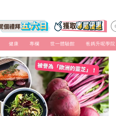
健康
專欄
世一體驗館
爸媽升呢學院