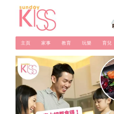
主頁
家事
教育
玩樂
育兒