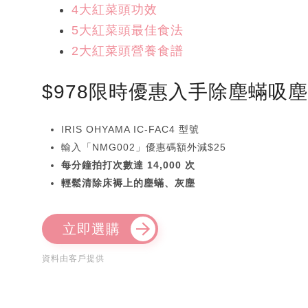
4大紅菜頭功效
5大紅菜頭最佳食法
2大紅菜頭營養食譜
$978限時優惠入手除塵蟎吸
IRIS OHYAMA IC-FAC4 型號
輸入「NMG002」優惠碼額外減$25
每分鐘拍打次數達 14,000 次
輕鬆清除床褥上的塵蟎、灰塵
立即選購
資料由客戶提供