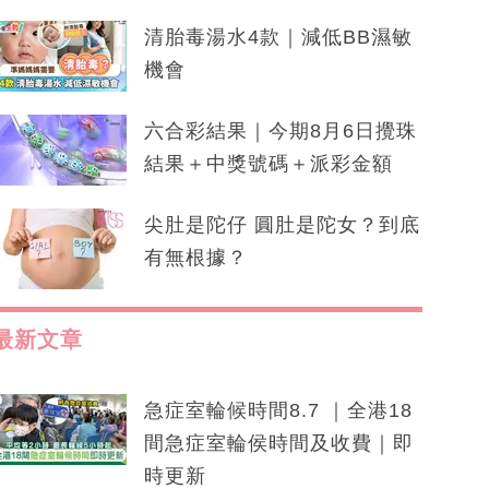
清胎毒湯水4款｜減低BB濕敏
機會
六合彩結果｜今期8月6日攪珠
結果＋中獎號碼＋派彩金額
尖肚是陀仔 圓肚是陀女？到底
有無根據？
最新文章
急症室輪候時間8.7 ｜全港18
間急症室輪侯時間及收費｜即
時更新