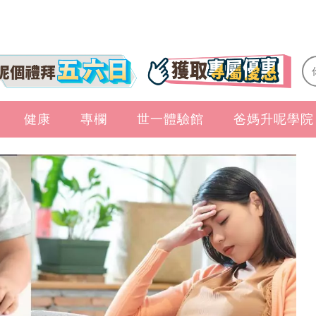
健康
專欄
世一體驗館
爸媽升呢學院