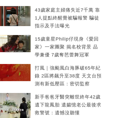
43歲家庭主婦痛失近7千萬 靠
1人提點終醒覺被騙報警 騙徒
指示及手法曝光
15歲童星Philip仔現身《愛回
家》一家團聚 揭名校背景 品
學兼優 7歲奪芭蕾舞冠軍
打風｜強颱風白海豚破65年紀
錄 2區將飆升至38度 天文台預
測有新低壓區：密切監察
新手爸爸牙醫突離世終年42歲
遺下龍鳳胎 遺孀憶老公最後求
救警號：遺憾沒聽懂