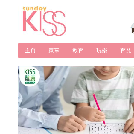
主頁
家事
教育
玩樂
育兒