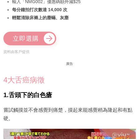
輸入「NMG002」優惠碼額外減$25
每分鐘拍打次數達 14,000 次
輕鬆清除床褥上的塵蟎、灰塵
立即選購
資料由客戶提供
廣告
4大舌癌病徵
1.舌頭下的白色瘡
嘗試觸摸並不會感覺到痛楚，摸起來能感覺稍為隆起和有點
硬。