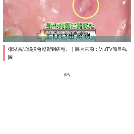
痱滋嘗試觸摸會感覺到痛楚。｜圖片來源：ViuTV節目截
圖
廣告