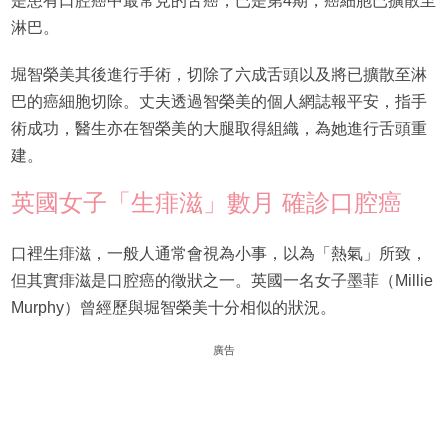
是患有口腔癌中最常見的舌癌，已是第4期，癌細胞已擴散至
淋巴。
堀智榮美其後進行手術，切除了六成舌頭以及將已擴散至淋
巴的癌細胞切除。丈夫透過智榮美的個人網誌報平安，指手
術成功，醫生亦在智榮美的大腿取得組織，為她進行舌頭重
建。
英國女子「生痱滋」數月 確診口腔癌
口裡生痱滋，一般人通常會視為小事，以為「熱氣」所致，
但其實痱滋是口腔癌的徵狀之一。英國一名女子墨菲（Millie
Murphy）曾經歷與堀智榮美十分相似的狀況。
廣告