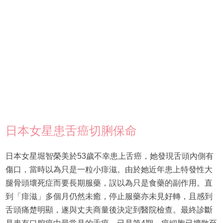
日本女星患舌癌切脷保命
日本女星堀智榮美於53歲不幸患上舌癌，她發現舌頭內側有
傷口，當時以為只是一粒小痱滋。由於她近年患上特發性大
腿骨頭壞死症而要長期服藥，誤以為只是食藥的副作用。直
到「痱滋」多個月仍然未癒，停止服藥亦未見好轉，且感到
舌頭痛楚明顯，遂與丈夫商量後決定到醫院檢查。最終診斷