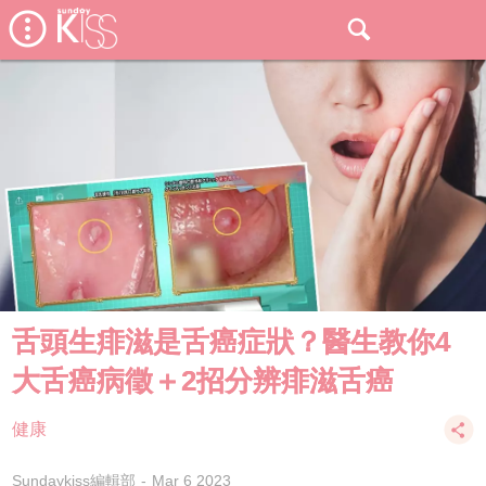
舌頭生痱滋是舌癌症狀？醫生教你4
大舌癌病徵＋2招分辨痱滋舌癌
健康
Sundaykiss編輯部
Mar 6 2023