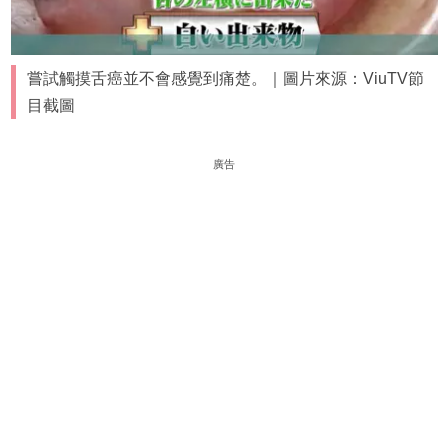
嘗試觸摸舌癌並不會感覺到痛楚。｜圖片來源：ViuTV節
目截圖
廣告