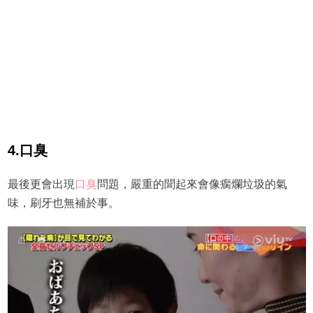
4.口臭
最後更會出現
口臭
問題，嚴重的聞起來會像瘸爛垃圾的氣
味，刷牙也無補於事。