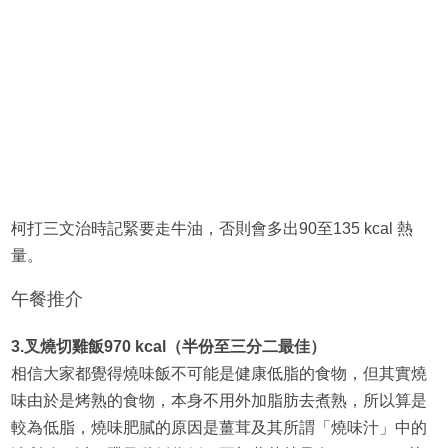
柯打三文治時記緊要走牛油，否則會多出90至135 kcal 熱
量。
午餐推介
3.叉燒切雞飯970 kcal（半份至三分二最佳）
相信大家都覺得燒味飯不可能是健康低脂的食物，但其實燒
味由於是烤熟的食物，本身不用外加脂肪去煮熟，所以算是
較為低脂，燒味肥膩的原因是薑茸及其所謂「燒味汁」中的