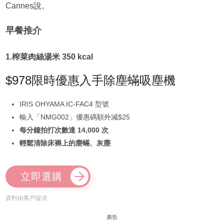
Cannes說。
早餐推介
1.榨菜肉絲湯米 350 kcal
$978限時優惠入手除塵蟎吸塵機
IRIS OHYAMA IC-FAC4 型號
輸入「NMG002」優惠碼額外減$25
每分鐘拍打次數達 14,000 次
輕鬆清除床褥上的塵蟎、灰塵
立即選購
資料由客戶提供
廣告