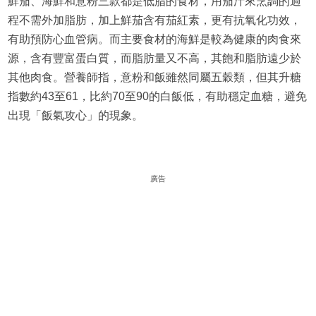
鮮茄、海鮮和意粉三款都是低脂的食材，用茄汁來烹調的過
程不需外加脂肪，加上鮮茄含有茄紅素，更有抗氧化功效，
有助預防心血管病。而主要食材的海鮮是較為健康的肉食來
源，含有豐富蛋白質，而脂肪量又不高，其飽和脂肪遠少於
其他肉食。營養師指，意粉和飯雖然同屬五穀類，但其升糖
指數約43至61，比約70至90的白飯低，有助穩定血糖，避免
出現「飯氣攻心」的現象。
廣告