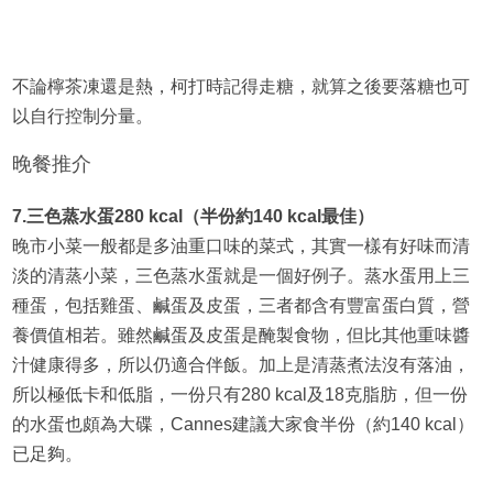
不論檸茶凍還是熱，柯打時記得走糖，就算之後要落糖也可
以自行控制分量。
晚餐推介
7.三色蒸水蛋280 kcal（半份約140 kcal最佳）
晚市小菜一般都是多油重口味的菜式，其實一樣有好味而清
淡的清蒸小菜，三色蒸水蛋就是一個好例子。蒸水蛋用上三
種蛋，包括雞蛋、鹹蛋及皮蛋，三者都含有豐富蛋白質，營
養價值相若。雖然鹹蛋及皮蛋是醃製食物，但比其他重味醬
汁健康得多，所以仍適合伴飯。加上是清蒸煮法沒有落油，
所以極低卡和低脂，一份只有280 kcal及18克脂肪，但一份
的水蛋也頗為大碟，Cannes建議大家食半份（約140 kcal）
已足夠。