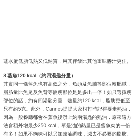
蒸水蛋低脂低熱又低鈉質，用其伴飯比其他重味醬汁更佳。
8.蒸魚120 kcal（約四湯匙分量）
其實同一條蒸魚也有高低之分，魚頭及魚腩等部位較肥膩，
脂肪量比魚尾及魚背等較瘦部位足足多出一倍！如只選擇瘦
部位的話，約有四湯匙分量，熱量約120 kcal，脂肪更低至
只有約5克。此外，Cannes提提大家柯打時記得要走熟油，
因為一般餐廳都會在蒸魚後灒上約兩湯匙的熟油，原來這方
法會額外增最少250 kcal，單是油的熱量已是瘦魚肉的一倍
有多！如果不夠味可以另加豉油調味，減去不必要的脂肪。