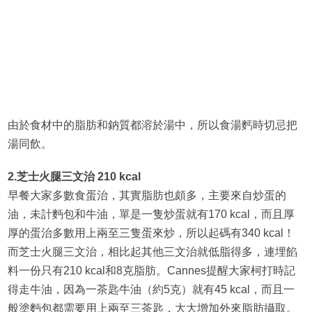
由於食材中的脂肪和鈉質都溶於湯中，所以食湯麫時切忌把
湯同飲。
2.芝士火腿三文治 210 kcal
早餐大家多數食蛋治，其實脂肪也頗多，主要來自炒蛋的
油，未計麪包和牛油，單是一隻炒蛋就有170 kcal，而且厚
厚的蛋治多數用上兩至三隻蛋來炒，所以起碼有340 kcal！
而芝士火腿三文治，相比起其他三文治就低脂得多，連埋餡
料一份只有210 kcal和8克脂肪。Cannes提醒大家柯打時記
得走牛油，因為一茶匙牛油（約5克）就有45 kcal，而且一
般塗麪包都需要用上兩至三茶匙，大大增加外來脂肪攝取。