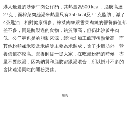
港人最愛的沙爹牛肉公仔麪，其熱量為500 kcal，脂肪高達
27克，而榨菜肉絲湯米熱量只有350 kcal及7.1克脂肪，減了
4茶匙油，相對健康得多。榨菜肉絲跟雪菜肉絲的營養價值都
差不多，同是醃製過的食物，鈉質雖高，但仍比沙爹牛肉
低。公仔麪也是的脂肪來源，經油炸加工處理後熱量高，而
其他粉類如米粉及米線等主要為米製成，除了少脂肪外，營
養價值亦較高。營養師提一提大家，在吃湯粉麪的時候，盡
量不要飲湯，因為鈉質和脂肪都跟湯混合，所以掛汁不多的
會比連湯同吃的通粉更佳。
廣告