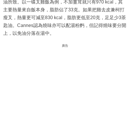
油所致。以一碟叉雞飯為例，不加薑茸就只有970 kcal，其
主要熱量來自飯本身，脂肪佔了33克。如果把雞去皮兼柯打
瘦叉，熱量更可減至830 kcal，脂肪更低至20克，足足少3茶
匙油。Cannes認為燒味亦可以配湯粉麪，但記得燒味要分開
上，以免油分落在湯中。
廣告