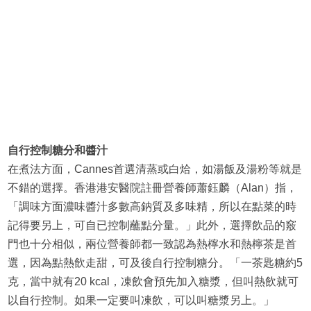
自行控制糖分和醬汁
在煮法方面，Cannes首選清蒸或白烚，如湯飯及湯粉等就是
不錯的選擇。香港港安醫院註冊營養師蕭鈺麟（Alan）指，
「調味方面濃味醬汁多數高鈉質及多味精，所以在點菜的時
記得要另上，可自已控制蘸點分量。」此外，選擇飲品的竅
門也十分相似，兩位營養師都一致認為熱檸水和熱檸茶是首
選，因為點熱飲走甜，可及後自行控制糖分。「一茶匙糖約5
克，當中就有20 kcal，凍飲會預先加入糖漿，但叫熱飲就可
以自行控制。如果一定要叫凍飲，可以叫糖漿另上。」