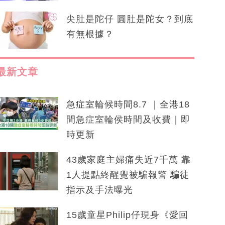
尖肚是陀仔 圓肚是陀女？到底
有無根據？
最新文章
急症室輪候時間8.7 ｜全港18
間急症室輪侯時間及收費｜即
時更新
43歲家庭主婦痛失近7千萬 靠
1人提點終醒覺被騙報警 騙徒
指示及手法曝光
15歲童星Philip仔現身《愛回