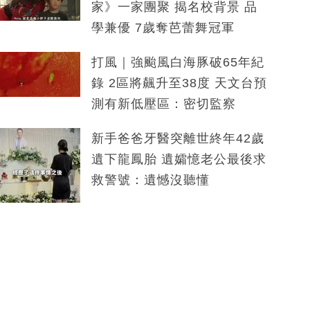
家》一家團聚 揭名校背景 品
學兼優 7歲奪芭蕾舞冠軍
打風｜強颱風白海豚破65年紀
錄 2區將飆升至38度 天文台預
測有新低壓區：密切監察
新手爸爸牙醫突離世終年42歲
遺下龍鳳胎 遺孀憶老公最後求
救警號：遺憾沒聽懂