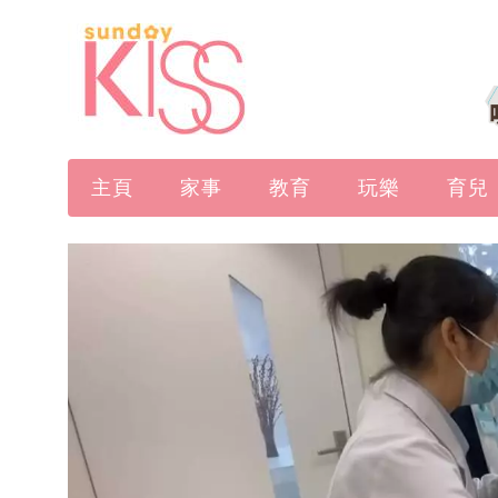
主頁
家事
教育
玩樂
育兒