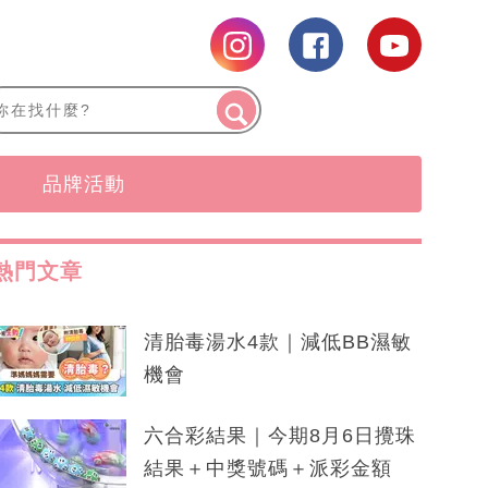
品牌活動
熱門文章
清胎毒湯水4款｜減低BB濕敏
機會
六合彩結果｜今期8月6日攪珠
結果＋中獎號碼＋派彩金額