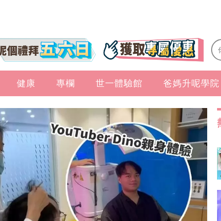
健康
專欄
世一體驗館
爸媽升呢學院