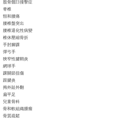
股骨髋臼撞擊症
脊椎
頸和腰痛
腰椎盤突出
腰椎退化性病變
椎休壓縮骨折
手肘腳踝
彈弓手
狹窄性腱鞘炎
網球手
踝關節扭傷
跟腱炎
拇外趾外翻
扁平足
兒童骨科
骨和軟組織腫瘤
骨質疏鬆