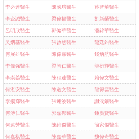
李必達醫生
陳國培醫生
蔡智華醫生
李企誠醫生
梁偉揚醫生
劉新榮醫生
呂明欣醫生
郭健華醫生
潘錦華醫生
吳炳基醫生
張啟然醫生
龍廷鈞醫生
何展雄醫生
陳偉霖醫生
錢炳航醫生
李偉強醫生
梁智仁醫生
龍衍輝醫生
李崇義醫生
陳程達醫生
賴偉文醫生
何湛安醫生
陳道文醫生
龍得雲醫生
李揚輝醫生
張運波醫生
謝潤鈿醫生
何溥仁醫生
郭嘉邦醫生
鍾廣賢醫生
何遠芳醫生
陳維傑醫生
簡家傑醫生
何嘉棋醫生
陳嘉華醫生
魏偉奇醫生