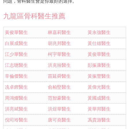
問題，骨科醫生會是你最好的選擇。
九龍區骨科醫生推薦
黃俊華醫生
林嘉莉醫生
黃永強醫生
白展成醫生
胡兆邦醫生
黃仕雄醫生
江少華醫生
柯宇華醫生
黃俊華醫生
江志聰醫生
洪克翰醫生
彭振康醫生
辛倫傑醫生
苗延舜醫生
黃振豐醫生
冼卓鏗醫生
俞柏堅醫生
黃偉光醫生
周鴻燦醫生
范智豪醫生
黃國成醫生
洪亮斌醫生
洪煜華醫生
黃華邦醫生
倪司玲醫生
唐可堯醫生
馮貴游醫生