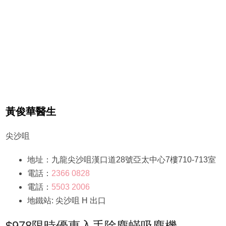
黃俊華醫生
尖沙咀
地址：九龍尖沙咀漢口道28號亞太中心7樓710-713室
電話：
2366 0828
電話：
5503 2006
地鐵站: 尖沙咀 H 出口
$978限時優惠入手除塵蟎吸塵機