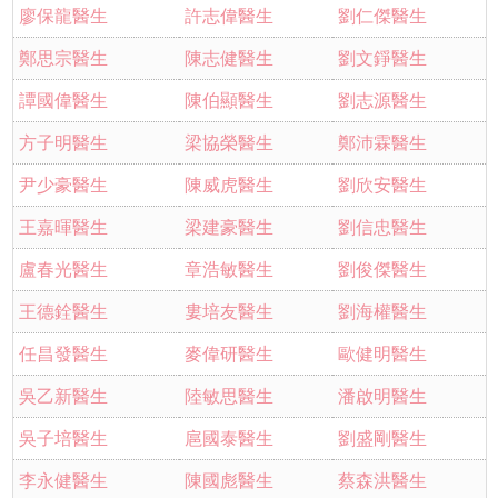
廖保龍醫生
許志偉醫生
劉仁傑醫生
鄭思宗醫生
陳志健醫生
劉文錚醫生
譚國偉醫生
陳伯顯醫生
劉志源醫生
方子明醫生
梁協榮醫生
鄭沛霖醫生
尹少豪醫生
陳威虎醫生
劉欣安醫生
王嘉暉醫生
梁建豪醫生
劉信忠醫生
盧春光醫生
章浩敏醫生
劉俊傑醫生
王德銓醫生
婁培友醫生
劉海權醫生
任昌發醫生
麥偉研醫生
歐健明醫生
吳乙新醫生
陸敏思醫生
潘啟明醫生
吳子培醫生
扈國泰醫生
劉盛剛醫生
李永健醫生
陳國彪醫生
蔡森洪醫生