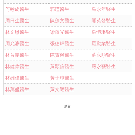
何翰旋醫生
郭瑾醫生
羅永年醫生
周日生醫生
陳劍文醫生
關英發醫生
林文恩醫生
梁蔭光醫生
羅愷琳醫生
周允濂醫生
張德輝醫生
羅勤業醫生
林育義醫生
陳寶榮醫生
蘇永順醫生
林健偉醫生
黃頴信醫生
嚴永藝醫生
林雄偉醫生
黃子球醫生
林萬盛醫生
黃文遜醫生
廣告