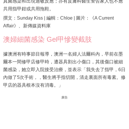
真菌感染和出現過敏反應；亦有皮膚科醫生警告家人也不應
共用指甲鉗或共用拖鞋。
撰文：Sunday Kiss | 編輯：Chloe | 圖片：《A Current
Affair》、新傳媒資料庫
澳婦細菌感染 Gel甲慘變截肢
據澳洲有時事節目報導，澳洲一名婦人法爾科內，早前在墨
爾本一間修甲店修甲時，遭器具割出小傷口，其後傷口被細
菌感染，她立即入院接受治療，並表示「我失去了指甲，6日
內做了5次手術，，醫生將手指切開，清走裏面所有毒素。修
甲店的器具根本沒有消毒。」
廣告