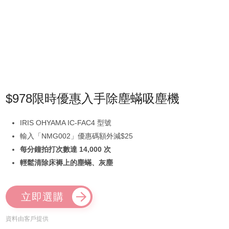
$978限時優惠入手除塵蟎吸塵機
IRIS OHYAMA IC-FAC4 型號
輸入「NMG002」優惠碼額外減$25
每分鐘拍打次數達 14,000 次
輕鬆清除床褥上的塵蟎、灰塵
立即選購
資料由客戶提供