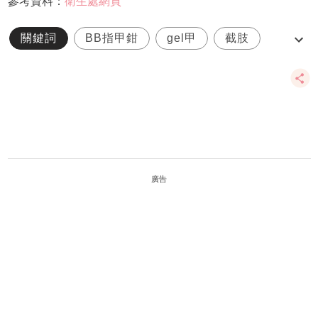
參考資料：
衛生處網頁
關鍵詞
BB指甲鉗
gel甲
截肢
指甲油
廣告