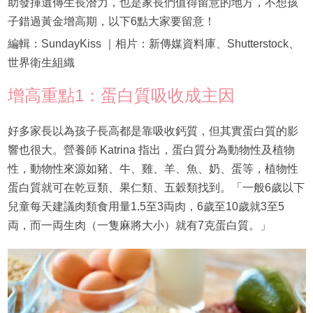
助發揮遺傳生長潛力，也是家長們值得留意的地方，不想孩
子錯過黃金增高期，以下6點大家要留意！
編輯：SundayKiss ｜相片：新傳媒資料庫、Shutterstock、
世界衛生組織
增高重點1：蛋白質吸收成主因
好多家長以為孩子長高都是靠吸收鈣質，但其實蛋白質的影
響也很大。營養師 Katrina 指出，蛋白質分為動物性及植物
性，動物性來源如豬、牛、雞、羊、魚、奶、蛋等，植物性
蛋白質就可在乾豆類、果仁類、五穀類找到。「一般6歲以下
兒童每天建議肉類食用量1.5至3両肉，6歲至10歲就3至5
両，而一両生肉（一隻麻將大小）就有7克蛋白質。」