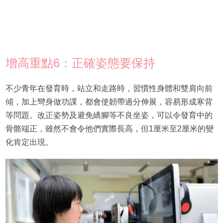
增高重點6：正確姿態要保持
不少青年在發育時，站立和走路時，習慣性身體和雙肩向前
傾，加上彎身做功課，都會使韌帶過分伸展，容易形成寒背
等問題。改正姿勢及避免繑腳等不良坐姿，可以令發育中的
骨骼端正，雖然不會令他們實際長高，但1厘米至2厘米的變
化肯定出現。