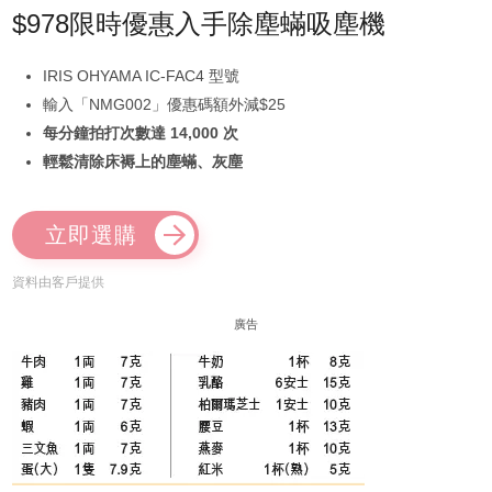
$978限時優惠入手除塵蟎吸塵機
IRIS OHYAMA IC-FAC4 型號
輸入「NMG002」優惠碼額外減$25
每分鐘拍打次數達 14,000 次
輕鬆清除床褥上的塵蟎、灰塵
立即選購
資料由客戶提供
廣告