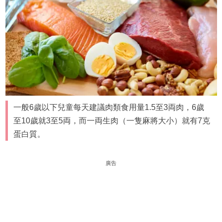
一般6歲以下兒童每天建議肉類食用量1.5至3両肉，6歲
至10歲就3至5両，而一両生肉（一隻麻將大小）就有7克
蛋白質。
廣告