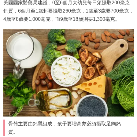
美國國家醫藥局建議，0至6個月大幼兒每日須攝取200毫克
鈣質，6個月至1歲起要攝取260毫克，1歲至3歲要700毫克，
4歲至8歲要1,000毫克，而9歲至18歲則要1,300毫克。
骨骼主要由鈣質組成，孩子要增高亦必須攝取足夠鈣
質。