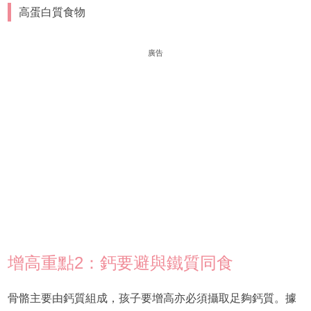
高蛋白質食物
廣告
增高重點2：鈣要避與鐵質同食
骨骼主要由鈣質組成，孩子要增高亦必須攝取足夠鈣質。據