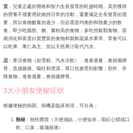
宜
：兒童正處於體格和智力生長發育的旺盛時期。其所獲得
的營養不僅要用於維持日常的活動，還要滿足生長發育的需
要，所以食物數量勿過少，但必需是均衡的和熱量少的飲
食，即少吃脂肪、糖、澱粉高的食物；多吃些穀類食物、容
易消化和富蛋白質豐富的食物和新鮮蔬菜水果等。零食可以
以乾果、果仁為主、並以天然果汁取代汽水。
忌
：寒涼食物（如雪糕、汽水冷飲），進食過量，會損傷脾
胃，造成腹痛、嘔吐和泄瀉，胃口也會受到影響；煎炸、辛
辣食物，進食過量，會損傷脾胃。
3大小朋友便秘症狀
根據便秘的病因、病機及臨床表現，可分為：
熱秘
：熱性體質（大便涸結，小便短赤，面紅心煩或口
乾、口臭，腹滿脹痛）