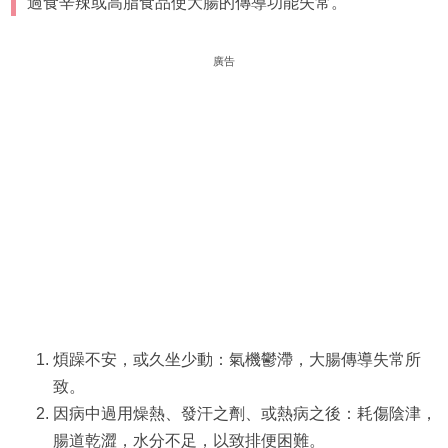
過食辛辣或高脂食品使大腸的傳導功能失常。
廣告
煩躁不安，或久坐少動：氣機鬱滯，大腸傳導失常所
致。
因病中過用燥熱、發汗之劑、或熱病之後：耗傷陰津，
腸道乾澀，水分不足，以致排便困難。