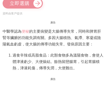
立即選購
資料由客戶提供
廣告
中醫學認為
便秘
的主要病變是大腸傳導失常，同時和脾胃肝
腎等臟腑的功能失調有關。多因大腸積熱、氣滯、寒凝或陰
陽氣血虧虛，使大腸的傳導功能失常。發病原因主要：
過食辛辣或高脂食品：此類食物多為溫陽食物，會使人
體津液虧少、大便燥結。餘熱留戀腸胃，引起胃腸積
熱，津液耗傷，傳導失潤，大便難出。
廣告