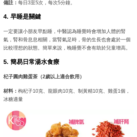
備註：
每日3至5次，每次5分鐘。
4. 早睡是關鍵
一定要讓小朋友早點睡，中醫認為睡覺時會增加人體的腎
氣，腎和骨息息相關，當腎氣足時，骨的生長也會處於一個
比較理想的狀態。簡單來說，晚睡覺不會有助於兒童增高。
5. 簡易日常湯水食療
杞子圓肉雞蛋茶（2歲以上適合飲用）
材料：
枸杞子10克、龍眼肉10克、制黃精10克、雞蛋1個，
冰糖適量