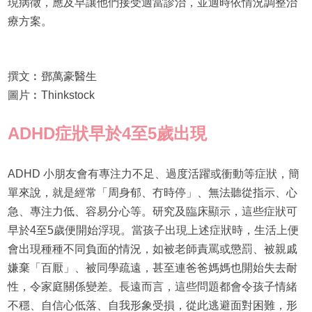
現病徵，應及早讓他們接受適當診治，並適時依情況調整治
療方案。
撰文︰鄧萬豪醫生
圖片︰Thinkstock
ADHD症狀早於4至5歲出現
ADHD 小朋友會有專注力不足、過度活躍或衝動等症狀，簡
單來說，就是經常「周身郁、冇時停」、無法聽從指示、心
急、專注力低、容易分心等。研究及臨床顯示，這些症狀可
早於4至5歲便開始浮現。當孩子出現上述症狀時，生活上便
會出現種種不同負面的情況，如被老師責罵或懲罰、被親戚
嫌棄「百厭」、被同學疏遠，甚至連爸爸媽媽也開始失去耐
性，令家庭關係變差。長遠而言，這些問題都會令孩子情緒
不穩、自信心低落、自我形象受損，從此逃避面對困難，形