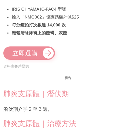
IRIS OHYAMA IC-FAC4 型號
輸入「NMG002」優惠碼額外減$25
每分鐘拍打次數達 14,000 次
輕鬆清除床褥上的塵蟎、灰塵
立即選購
資料由客戶提供
廣告
肺炎支原體｜潛伏期
潛伏期介乎 2 至 3 週。
肺炎支原體｜治療方法