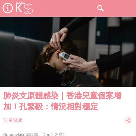
肺炎支原體感染｜香港兒童個案增
加！孔繁毅：情況相對穩定
兒童健康
Sundaykiss編輯部
Dec 2 2024