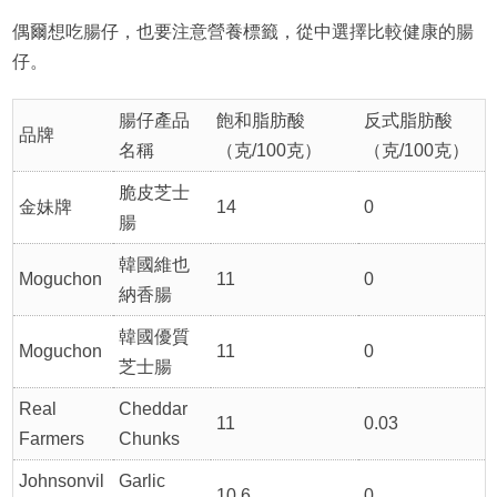
偶爾想吃腸仔，也要注意營養標籤，從中選擇比較健康的腸
仔。
腸仔產品
飽和脂肪酸
反式脂肪酸
品牌
名稱
（克/100克）
（克/100克）
脆皮芝士
金妹牌
14
0
腸
韓國維也
Moguchon
11
0
納香腸
韓國優質
Moguchon
11
0
芝士腸
Real
Cheddar
11
0.03
Farmers
Chunks
Johnsonvil
Garlic
10.6
0