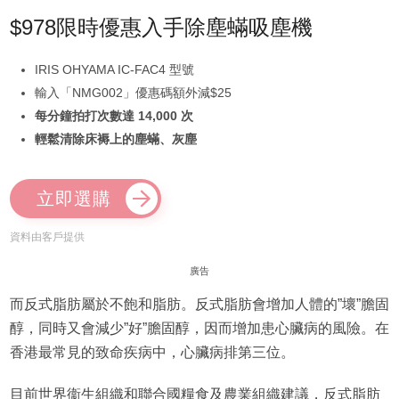
$978限時優惠入手除塵蟎吸塵機
IRIS OHYAMA IC-FAC4 型號
輸入「NMG002」優惠碼額外減$25
每分鐘拍打次數達 14,000 次
輕鬆清除床褥上的塵蟎、灰塵
立即選購
資料由客戶提供
廣告
而反式脂肪屬於不飽和脂肪。反式脂肪會增加人體的”壞”膽固
醇，同時又會減少”好”膽固醇，因而增加患心臟病的風險。在
香港最常見的致命疾病中，心臟病排第三位。
目前世界衞生組織和聯合國糧食及農業組織建議，反式脂肪