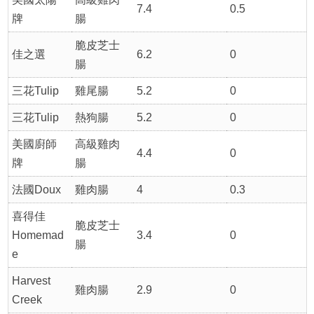
7.4
0.5
牌
腸
脆皮芝士
佳之選
6.2
0
腸
三花Tulip
雞尾腸
5.2
0
三花Tulip
熱狗腸
5.2
0
美國廚師
高級雞肉
4.4
0
牌
腸
法國Doux
雞肉腸
4
0.3
喜得佳
脆皮芝士
Homemad
3.4
0
腸
e
Harvest
雞肉腸
2.9
0
Creek