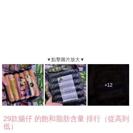
+12
+12
29款腸仔 的飽和脂肪含量 排行（從高到
低）