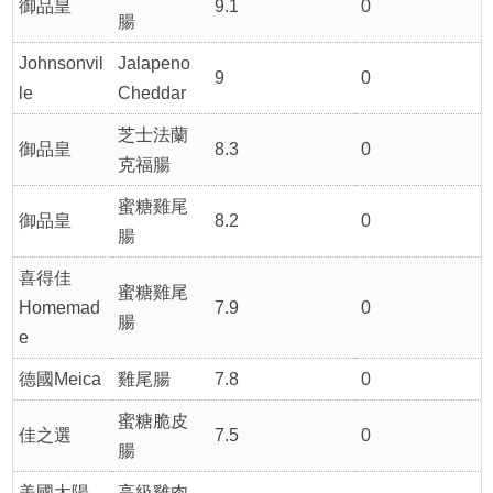
御品皇
9.1
0
腸
Johnsonvil
Jalapeno
9
0
le
Cheddar
芝士法蘭
御品皇
8.3
0
克福腸
蜜糖雞尾
御品皇
8.2
0
腸
喜得佳
蜜糖雞尾
Homemad
7.9
0
腸
e
德國Meica
雞尾腸
7.8
0
蜜糖脆皮
佳之選
7.5
0
腸
美國太陽
高級雞肉