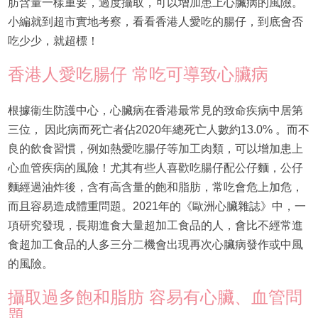
肪含量一樣重要，過度攝取，可以增加患上心臟病的風險。
小編就到超市實地考察，看看香港人愛吃的腸仔，到底會否
吃少少，就超標！
香港人愛吃腸仔 常吃可導致心臟病
根據衞生防護中心，心臟病在香港最常見的致命疾病中居第
三位， 因此病而死亡者佔2020年總死亡人數約13.0% 。而不
良的飲食習慣，例如熱愛吃腸仔等加工肉類，可以增加患上
心血管疾病的風險！尤其有些人喜歡吃腸仔配公仔麵，公仔
麵經過油炸後，含有高含量的飽和脂肪，常吃會危上加危，
而且容易造成體重問題。2021年的《歐洲心臟雜誌》中，一
項研究發現，長期進食大量超加工食品的人，會比不經常進
食超加工食品的人多三分二機會出現再次心臟病發作或中風
的風險。
攝取過多飽和脂肪 容易有心臟、血管問
題