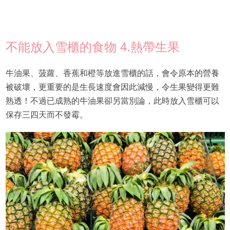
不能放入雪櫃的食物 4.熱帶生果
牛油果、菠蘿、香蕉和橙等放進雪櫃的話，會令原本的營養
被破壞，更重要的是生長速度會因此減慢，令生果變得更難
熟透！不過已成熟的牛油果卻另當別論，此時放入雪櫃可以
保存三四天而不發霉。