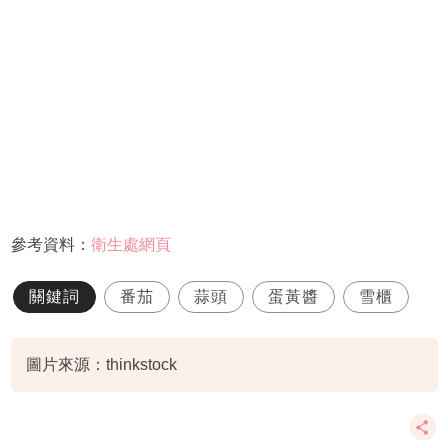
參考資料：
衛生處網頁
關鍵詞
番茄
蒜頭
蛋黃醬
雪櫃
圖片來源：thinkstock