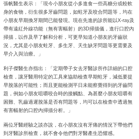
張帆醫生表示：「現今小朋友從小多進食一些高糖分或較軟
身的食物，衍生很多牙齒問題，如蛀牙及咬合問題等，均在
小朋友早期換牙期間已能發現。現在先進的診所能以X-ray及
帶有遠紅外線功能（無有害幅射）的3D掃描儀，進行口腔內
掃描，以作及早了解和分析，可更早知道小朋友的牙齒狀
況，尤其是小朋友蛀牙、多生牙、天生缺牙問題等更需要及
早介入與治療。」
利子傑醫生亦指出：「定期帶子女去牙醫診所作詳細的口腔
檢查，讓牙醫用特定的工具來協助檢查早期蛀牙，減低要提
早脫落的可能性；而且更能檢測平日未能察覺得到的牙齒問
題，例如小朋友咀嚼咬合時的接觸點、為甚麼小朋友咀嚼有
困難、乳齒過遲脫落是否有問題等，均可以在檢查中透過無
有害幅射的口腔內掃描分析。」
兩位牙醫經驗之談亦說，在小朋友沒有牙痛的情況下帶他們
到牙醫診所檢查，就不會令他們對牙醫產生恐懼感。