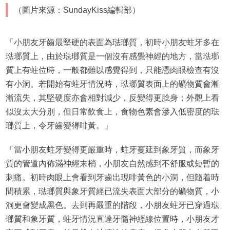
（圖片來源：SundayKiss編輯部）
「小朋友牙齒最堅硬的表面為琺瑯質，初時小朋友蛀牙多在
琺瑯質上，由於琺瑯質是一個沒有感覺神經的地方，當琺瑯
質上有蛀位時，一般都難以感覺得到，只能憑肉眼檢查有沒
有小洞。若開始有蛀牙情況時，琺瑯質表面上的礦物質會漸
漸流失，其堅硬度亦會相對減少，反變得更腍身；外觀上看
似沒太大分別，但日常飲食上，食物色素會滲入低密度的琺
瑯質上，令牙齒變得啡黃。」
「當小朋友蛀牙變得更嚴重時，蛀牙蔓延到象牙質，而象牙
質的管道內佈滿神經末梢，小朋友自然感到不舒服或短暫的
刺痛。初時肉眼上會看到牙齒出現啡黃色的小洞，但隨着時
間積累，琺瑯質與象牙質經已流失表面大部分的礦物質，小
洞更會變成黑色。去到再嚴重的階段，小朋友蛀牙已穿過琺
瑯質和象牙質，蛀牙情況直達牙髓神經線位置時，小朋友才