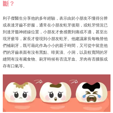
斷？
利子傑醫生分享他的多年經驗，表示由於小朋友不懂得分辨
或表達牙齒不舒服，通常在小朋友蛀牙後期，或蛀牙情況已
到達牙髓神經線位置，小朋友才會感覺到痛或不適，甚至出
現牙瘡等，家長才發現到小朋友蛀牙。他建議家長每晚替他
們補刷牙，既可藉此作為小小的親子時間，又可從中留意他
們的牙齒表面有沒有黑點、啡黃漬、小洞，以及較寬闊的牙
縫間有沒有藏食物、刷牙時候有否流牙血、牙肉有否腫脹或
存有口氣等。