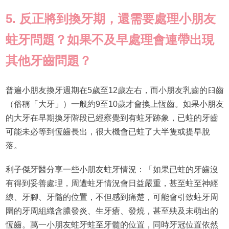
5. 反正將到換牙期，還需要處理小朋友
蛀牙問題？如果不及早處理會連帶出現
其他牙齒問題？
普遍小朋友換牙週期在5歲至12歲左右，而小朋友乳齒的𦥑齒
（俗稱「大牙」）一般約9至10歲才會換上恆齒。如果小朋友
的大牙在早期換牙階段已經察覺到有蛀牙跡象，已蛀的牙齒
可能未必等到恆齒長出，很大機會已蛀了大半隻或提早脫
落。
利子傑牙醫分享一些小朋友蛀牙情況：「如果已蛀的牙齒沒
有得到妥善處理，周遭蛀牙情況會日益嚴重，甚至蛀至神經
線、牙腳、牙髓的位置，不但感到痛楚，可能會引致蛀牙周
圍的牙周組織含膿發炎、生牙瘡、發燒，甚至殃及未萌出的
恆齒。萬一小朋友蛀牙蛀至牙髓的位置，同時牙冠位置依然