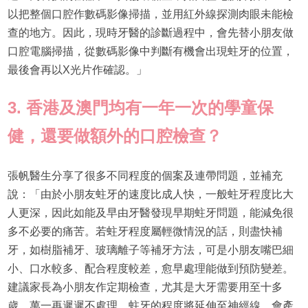
以把整個口腔作數碼影像掃描，並用紅外線探測肉眼未能檢
查的地方。因此，現時牙醫的診斷過程中，會先替小朋友做
口腔電腦掃描，從數碼影像中判斷有機會出現蛀牙的位置，
最後會再以X光片作確認。」
3. 香港及澳門均有一年一次的學童保
健，還要做額外的口腔檢查？
張帆醫生分享了很多不同程度的個案及連帶問題，並補充
說：「由於小朋友蛀牙的速度比成人快，一般蛀牙程度比大
人更深，因此如能及早由牙醫發現早期蛀牙問題，能減免很
多不必要的痛苦。若蛀牙程度屬輕微情況的話，則盡快補
牙，如樹脂補牙、玻璃離子等補牙方法，可是小朋友嘴巴細
小、口水較多、配合程度較差，愈早處理能做到預防變差。
建議家長為小朋友作定期檢查，尤其是大牙需要用至十多
歲，萬一再遲遲不處理，蛀牙的程度將延伸至神經線，會產