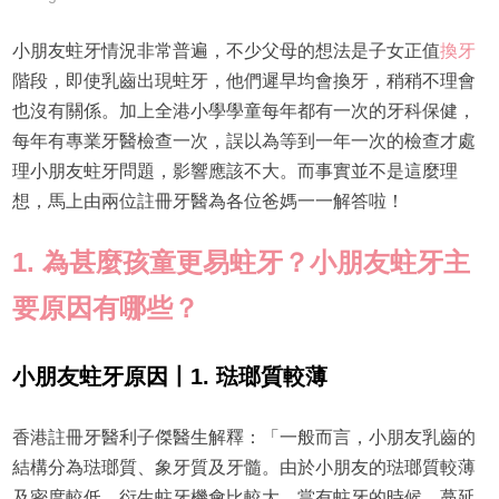
小朋友蛀牙情況非常普遍，不少父母的想法是子女正值
換牙
階段，即使乳齒出現蛀牙，他們遲早均會換牙，稍稍不理會
也沒有關係。加上全港小學學童每年都有一次的牙科保健，
每年有專業牙醫檢查一次，誤以為等到一年一次的檢查才處
理小朋友蛀牙問題，影響應該不大。而事實並不是這麼理
想，馬上由兩位註冊牙醫為各位爸媽一一解答啦！
1. 為甚麼孩童更易蛀牙？小朋友蛀牙主
要原因有哪些？
小朋友蛀牙原因丨1. 琺瑯質較薄
香港註冊牙醫利子傑醫生解釋：「一般而言，小朋友乳齒的
結構分為琺瑯質、象牙質及牙髓。由於小朋友的琺瑯質較薄
及密度較低，衍生蛀牙機會比較大。當有蛀牙的時候，蔓延