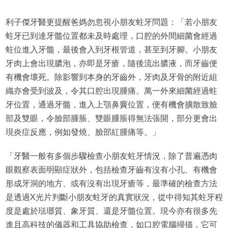
利子傑牙醫更提醒爸媽勿忽視小朋友蛀牙問題：「若小朋友
蛀牙已到達牙髓位置都未及時處理，口腔的外間細菌會經過
蛀位進入牙髓，最後會入到牙根管道，甚至到牙腳。小朋友
牙肉上會出現膿泡，亦即是牙瘡，隨後流出膿液，而牙齒便
有機會壞死。除影響到本身的牙齒外，牙肉及牙骨的附近組
織亦會受到波及，令其口腔出現腫痛。萬一外來細菌經過蛀
牙位置，通過牙髓，進入上顎鼻竇位置，便有機會擴散致臉
部及雙眼，令臉部腫脹、雙眼腫脹得無法張開，部分更會出
現炎症反應，例如發燒、臉部紅腫痛等。」
「牙醫一般有多個步驟檢查小朋友蛀牙情況，除了普遍憑肉
眼觀察表面明顯症狀外，包括檢查牙齒有沒有小孔、有機會
形成牙洞的地方、或有沒有出現牙瘡等，最準確的檢查方法
是透過X光片判斷小朋友蛀牙的真實狀況，從中得知其蛀牙程
度是處於琺瑯質、象牙質、還是牙髓位置。現今亦有很多先
進且高科技的儀器和工具協助檢查，如口腔電腦掃描，它可