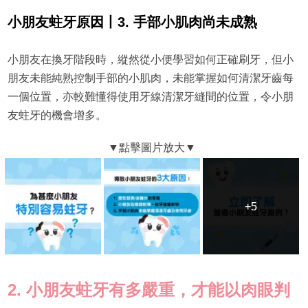
小朋友蛀牙原因丨3. 手部小肌肉尚未成熟
小朋友在換牙階段時，縱然從小便學習如何正確刷牙，但小
朋友未能純熟控制手部的小肌肉，未能掌握如何清潔牙齒每
一個位置，亦較難懂得使用牙線清潔牙縫間的位置，令小朋
友蛀牙的機會增多。
+5
+5
2. 小朋友蛀牙有多嚴重，才能以肉眼判