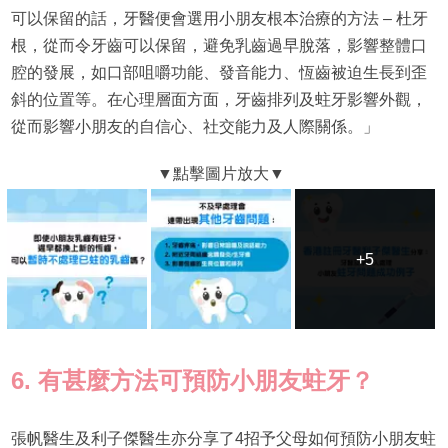
可以保留的話，牙醫便會選用小朋友根本治療的方法 – 杜牙
根，從而令牙齒可以保留，避免乳齒過早脫落，影響整體口
腔的發展，如口部咀嚼功能、發音能力、恆齒被迫生長到歪
斜的位置等。在心理層面方面，牙齒排列及蛀牙影響外觀，
從而影響小朋友的自信心、社交能力及人際關係。」
+5
+5
6. 有甚麼方法可預防小朋友蛀牙？
張帆醫生及利子傑醫生亦分享了4招予父母如何預防小朋友蛀