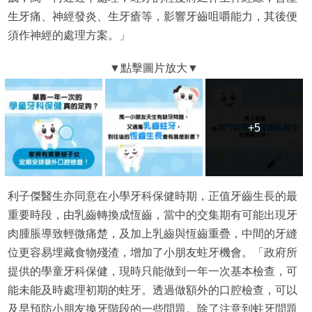
生牙痛、神經發炎、生牙瘡等，影響牙齒咀嚼能力，其後便
須作神經的處理方案。」
+5
+5
利子傑醫生亦同意在小學牙科保健時期，正值牙齒生長的最
重要時段，由乳齒轉換成恆齒，當中的交集期有可能出現牙
肉腫脹導致輕微痛楚，及加上乳齒與恆齒重疊，中間的牙縫
位更容易埋藏食物殘渣，增加了小朋友蛀牙機會。「政府所
提供的學童牙科保健，現時只能做到一年一次基本檢查，可
能未能及時處理初期的蛀牙。透過做額外的口腔檢查，可以
及早預防小朋友換牙階段的一些問題。除了注意到蛀牙問題