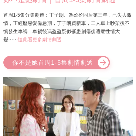
首周1-5集分集劇透：丁子朗、馮盈盈同居第三年，已失去激
情，正經歷戀愛倦怠期，丁子朗買新車，二人車上吵架後不
慎發生車禍，車禍後馮盈盈疑似罹患創傷後遺症性情大
變⋯⋯
隨此看更多劇情劇透
你不是她首周1-5集劇情劇透