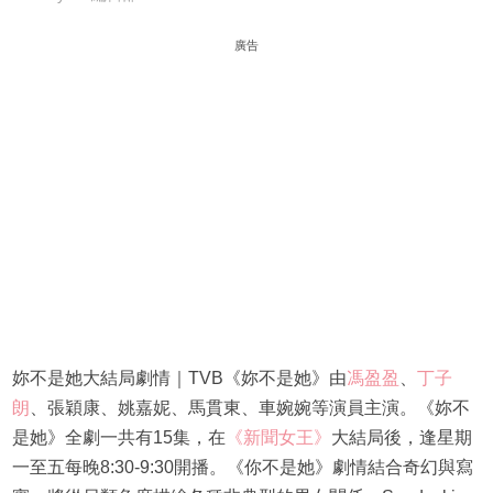
廣告
妳不是她大結局劇情｜TVB《妳不是她》由
馮盈盈
、
丁子
朗
、張穎康、姚嘉妮、馬貫東、車婉婉等演員主演。《妳不
是她》全劇一共有15集，在
《新聞女王》
大結局後，逢星期
一至五每晚8:30-9:30開播。《你不是她》劇情結合奇幻與寫