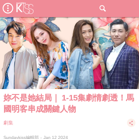
妳不是她結局｜ 1-15集劇情劇透！馬
國明客串成關鍵人物
劇集
Sundaykiss編輯部
Jan 12 2024