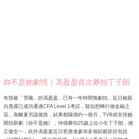
妳不是她劇情｜馮盈盈首次夥拍丁子朗
有指被「雪藏」的馮盈盈，已有一年時間無劇拍，近日她親
自透露已成功通過CFA Level 1考試，疑似想轉行做金融之
花，為離巢另謀後路，結果相隔僅約一個月，TVB就安排她
開拍新劇《你不是她》，仲係夥拍25歲上位小生丁子朗，擔
正做女一，此外馮盈盈近日更接連參加多個綜藝節目包括