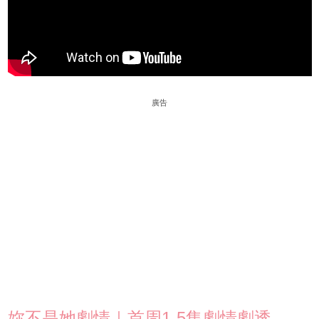
廣告
妳不是她劇情｜首周1-5集劇情劇透