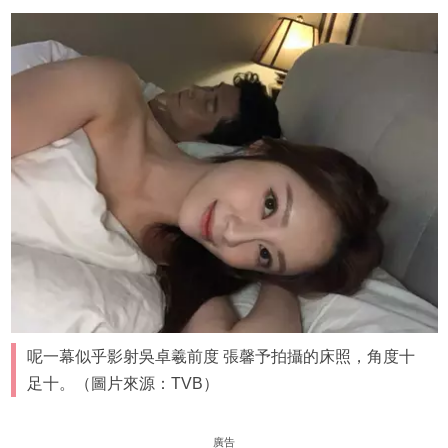
呢一幕似乎影射吳卓羲前度 張馨予拍攝的床照，角度十
足十。（圖片來源：TVB）
廣告