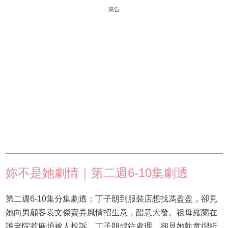
廣告
妳不是她劇情｜第二週6-10集劇透
第二週6-10集分集劇透：丁子朗到服裝店想找馮盈盈，卻見
她向男顧客袁文傑賣弄風情招生意，醋意大發。祖母羅蘭在
護老院惹麻煩被人投訴，丁子朗趕往處理，卻見她執意摺紙