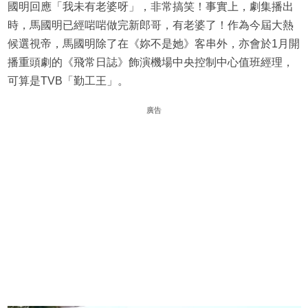
國明回應「我未有老婆呀」，非常搞笑！事實上，劇集播出
時，馬國明已經啱啱做完新郎哥，有老婆了！作為今屆大熱
候選視帝，馬國明除了在《妳不是她》客串外，亦會於1月開
播重頭劇的《飛常日誌》飾演機場中央控制中心值班經理，
可算是TVB「勤工王」。
廣告