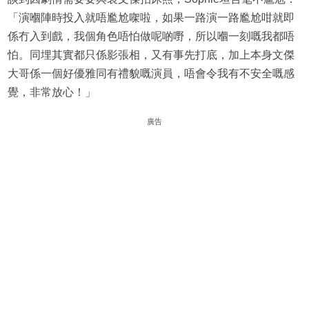
「演嗰陣時投入就唔尷尬㗎啦，如果一路演一路尷尬咁就即
係冇入到戲，我個角色唔怕做呢啲嘢，所以嗰一刻嘅我都唔
怕。同埋其實都只係影張相，又有事先打底，加上本身文傑
大哥係一個好優雅同有禮貌嘅演員，唔會令我有不安全嘅感
覺，非常放心！」
廣告