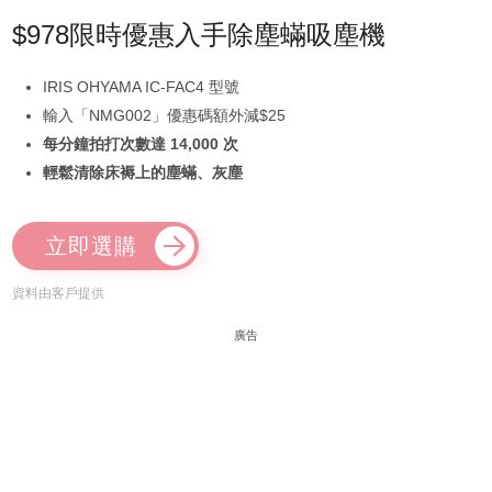
$978限時優惠入手除塵蟎吸塵機
IRIS OHYAMA IC-FAC4 型號
輸入「NMG002」優惠碼額外減$25
每分鐘拍打次數達 14,000 次
輕鬆清除床褥上的塵蟎、灰塵
立即選購
資料由客戶提供
廣告