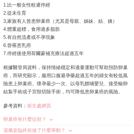
1.比一般女性較遲停經
2.從未生育
3,家族有人曾患卵巢癌（尤其是母親、姊妹、姑、姨）
4.體重超標，食用過多脂肪
5.有自然流產或不孕現象
6.曾罹患乳癌
7.停經後使用荷爾蒙補充療法超過五年
根據醫管局資料，保持情緒穩定和適量運動可幫助預防卵巢
癌，而研究顯示，服用口服避孕藥超過五年的婦女有較低風
險患上卵巢癌。懷孕最少一次、以母乳餵哺嬰兒、接受輸卵
結紮手術或子宮頸切除手術，均可降低患卵巢癌的風險。
參考資料：
衛生處網頁
卵巢癌有什麼症狀？
湯佩姿臨終前做了什麼舉動？