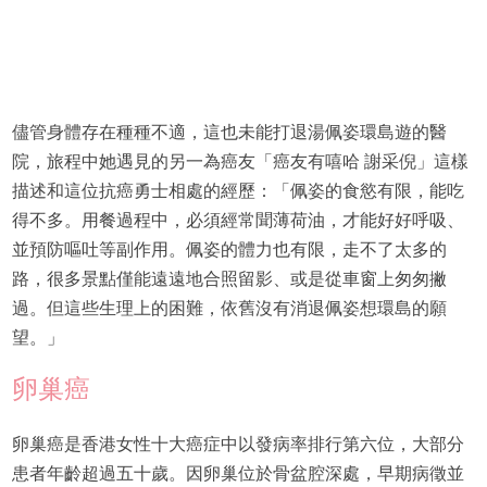
儘管身體存在種種不適，這也未能打退湯佩姿環島遊的醫
院，旅程中她遇見的另一為癌友「癌友有嘻哈 謝采倪」這樣
描述和這位抗癌勇士相處的經歷：「佩姿的食慾有限，能吃
得不多。用餐過程中，必須經常聞薄荷油，才能好好呼吸、
並預防嘔吐等副作用。佩姿的體力也有限，走不了太多的
路，很多景點僅能遠遠地合照留影、或是從車窗上匆匆撇
過。但這些生理上的困難，依舊沒有消退佩姿想環島的願
望。」
卵巢癌
卵巢癌是香港女性十大癌症中以發病率排行第六位，大部分
患者年齡超過五十歲。因卵巢位於骨盆腔深處，早期病徵並