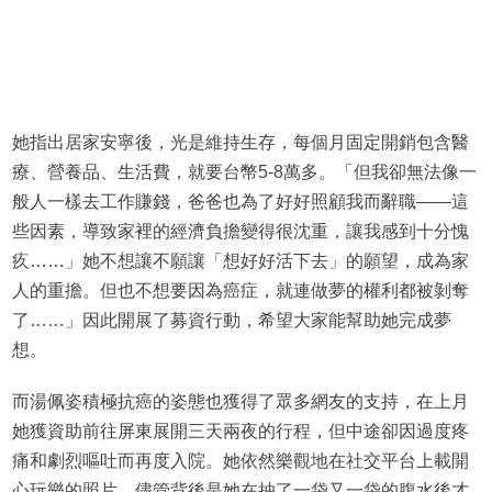
她指出居家安寧後，光是維持生存，每個月固定開銷包含醫
療、營養品、生活費，就要台幣5-8萬多。「但我卻無法像一
般人一樣去工作賺錢，爸爸也為了好好照顧我而辭職——這
些因素，導致家裡的經濟負擔變得很沈重，讓我感到十分愧
疚……」她不想讓不願讓「想好好活下去」的願望，成為家
人的重擔。但也不想要因為癌症，就連做夢的權利都被剝奪
了……」因此開展了募資行動，希望大家能幫助她完成夢
想。
而湯佩姿積極抗癌的姿態也獲得了眾多網友的支持，在上月
她獲資助前往屏東展開三天兩夜的行程，但中途卻因過度疼
痛和劇烈嘔吐而再度入院。她依然樂觀地在社交平台上載開
心玩樂的照片，儘管背後是她在抽了一袋又一袋的腹水後才