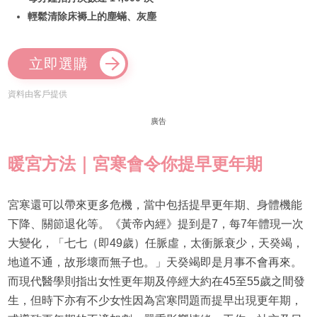
輕鬆清除床褥上的塵蟎、灰塵
立即選購
資料由客戶提供
廣告
暖宮方法｜宮寒會令你提早更年期
宮寒還可以帶來更多危機，當中包括提早更年期、身體機能
下降、關節退化等。《黃帝內經》提到是7，每7年體現一次
大變化，「七七（即49歲）任脈虛，太衝脈衰少，天癸竭，
地道不通，故形壞而無子也。」天癸竭即是月事不會再來。
而現代醫學則指出女性更年期及停經大約在45至55歲之間發
生，但時下亦有不少女性因為宮寒問題而提早出現更年期，