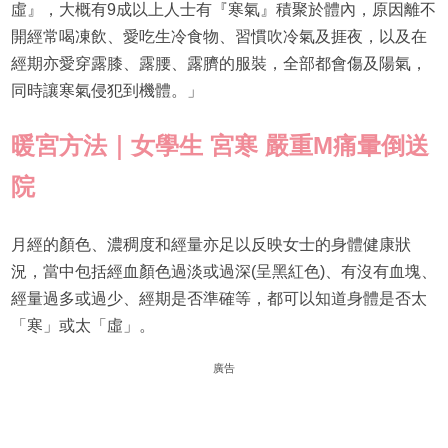
虛』，大概有9成以上人士有『寒氣』積聚於體內，原因離不
開經常喝凍飲、愛吃生冷食物、習慣吹冷氣及捱夜，以及在
經期亦愛穿露膝、露腰、露臍的服裝，全部都會傷及陽氣，
同時讓寒氣侵犯到機體。」
暖宮方法｜女學生 宮寒 嚴重
M
痛暈倒送
院
月經的顏色、濃稠度和經量亦足以反映女士的身體健康狀
況，當中包括經血顏色過淡或過深(呈黑紅色)、有沒有血塊、
經量過多或過少、經期是否準確等，都可以知道身體是否太
「寒」或太「虛」。
廣告