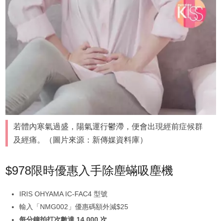
若體內寒氣過盛，陽氣運行鬱滯，便會出現經前症候群
及經痛。（圖片來源：新傳媒資料庫）
$978限時優惠入手除塵蟎吸塵機
IRIS OHYAMA IC-FAC4 型號
輸入「NMG002」優惠碼額外減$25
每分鐘拍打次數達 14,000 次