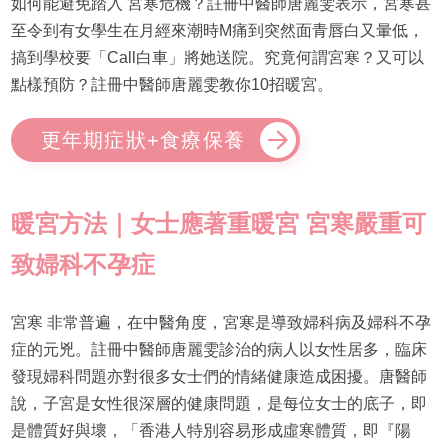
如何能避免踏入 宮寒危機？註冊中醫師唐麗雯表示，宮寒甚
至令到有女學生在月經來潮時M痛到突然面青唇白又暈低，
搞到學校要「Call白車」將她送院。究竟何謂宮寒？又可以
點樣預防？註冊中醫師唐麗雯教你10招暖宮。
更年期症狀+食療保養
暖宮方法｜女士應著重暖宮 宮寒嚴重可
致婦科不孕症
宮寒 非常普遍，在中醫角度，宮寒是導致婦科病及婦科不孕
症的元兇。註冊中醫師唐麗雯診治的病人以女性居多，臨床
發現婦科問題亦對很多女士們的情緒健康造成困擾。唐醫師
說，子宮是女性很深層的健康問題，是每位女士的底子，即
是體質好與壞，「香港人特別容易形成虛寒體質，即『陽