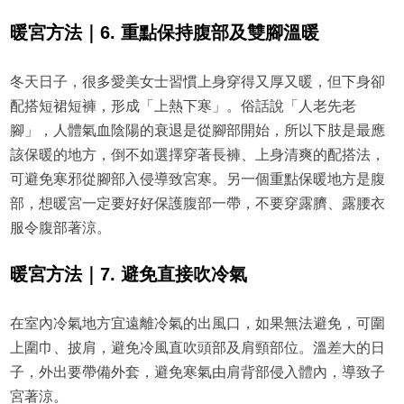
暖宮方法｜6. 重點保持腹部及雙腳溫暖
冬天日子，很多愛美女士習慣上身穿得又厚又暖，但下身卻
配搭短裙短褲，形成「上熱下寒」。俗話說「人老先老
腳」，人體氣血陰陽的衰退是從腳部開始，所以下肢是最應
該保暖的地方，倒不如選擇穿著長褲、上身清爽的配搭法，
可避免寒邪從腳部入侵導致宮寒。另一個重點保暖地方是腹
部，想暖宮一定要好好保護腹部一帶，不要穿露臍、露腰衣
服令腹部著涼。
暖宮方法｜7. 避免直接吹冷氣
在室內冷氣地方宜遠離冷氣的出風口，如果無法避免，可圍
上圍巾、披肩，避免冷風直吹頭部及肩頸部位。溫差大的日
子，外出要帶備外套，避免寒氣由肩背部侵入體內，導致子
宮著涼。