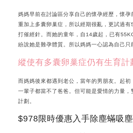
媽媽早前在討論區分享自己的懷孕經歷，懷孕
重加上多囊卵巢症，所以經期很亂，更試過有
打催經針。而她的童年，自14歲起，已有55
紛說她是難孕體質。所以媽媽一心認為自己只
縱使有多囊卵巢症仍有生育計
而媽媽後來都遇到老公，當年的男朋友。起初
一輩子都當不了爸爸。但可能是愛情的力量，
計劃。
$978限時優惠入手除塵蟎吸