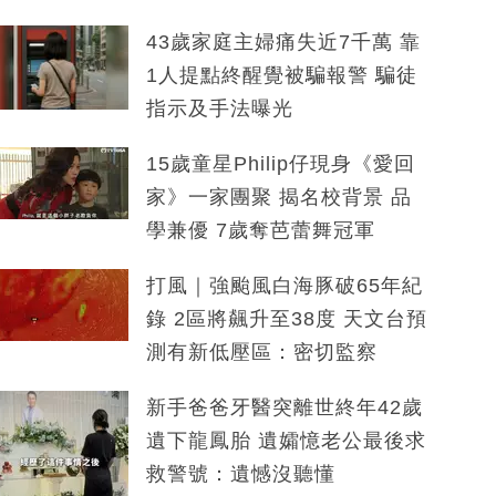
43歲家庭主婦痛失近7千萬 靠
1人提點終醒覺被騙報警 騙徒
指示及手法曝光
15歲童星Philip仔現身《愛回
家》一家團聚 揭名校背景 品
學兼優 7歲奪芭蕾舞冠軍
打風｜強颱風白海豚破65年紀
錄 2區將飆升至38度 天文台預
測有新低壓區：密切監察
新手爸爸牙醫突離世終年42歲
遺下龍鳳胎 遺孀憶老公最後求
救警號：遺憾沒聽懂