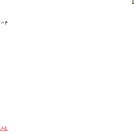
廣告
難孕