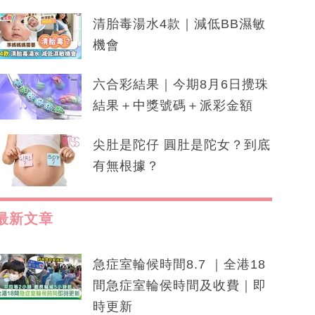
清胎毒湯水4款｜減低BB濕敏
機會
六合彩結果｜今期8月6日攪珠
結果＋中獎號碼＋派彩金額
尖肚是陀仔 圓肚是陀女？到底
有無根據？
最新文章
急症室輪候時間8.7 ｜全港18
間急症室輪侯時間及收費｜即
時更新