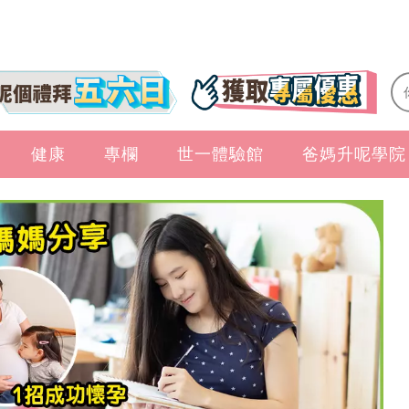
健康
專欄
世一體驗館
爸媽升呢學院