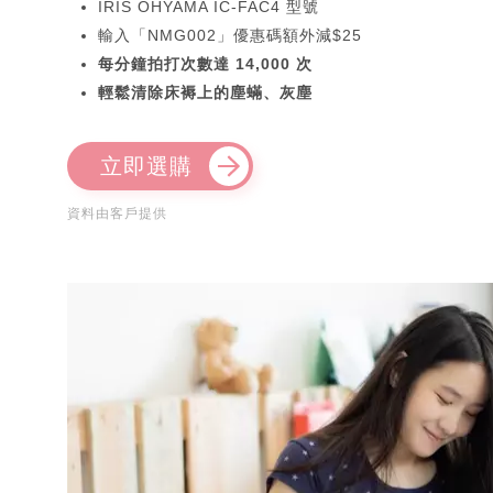
IRIS OHYAMA IC-FAC4 型號
輸入「NMG002」優惠碼額外減$25
每分鐘拍打次數達 14,000 次
輕鬆清除床褥上的塵蟎、灰塵
立即選購
資料由客戶提供