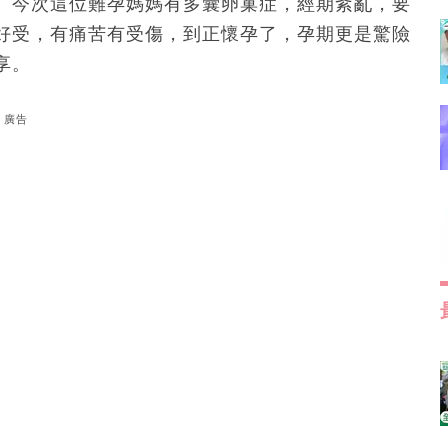
。今次這位難孕媽媽有多囊卵巢症，經期紊亂，要
好受，有痛苦有受傷，到正懷孕了，孕期更是驚險
享。
廣告