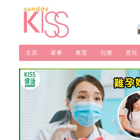
主頁
家事
教育
玩樂
育兒