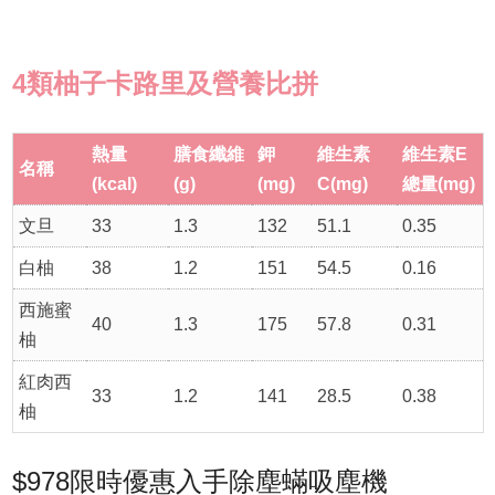
4類柚子卡路里及營養比拼
熱量
膳食纖維
鉀
維生素
維生素E
名稱
(kcal)
(g)
(mg)
C(mg)
總量(mg)
文旦
33
1.3
132
51.1
0.35
白柚
38
1.2
151
54.5
0.16
西施蜜
40
1.3
175
57.8
0.31
柚
紅肉西
33
1.2
141
28.5
0.38
柚
$978限時優惠入手除塵蟎吸塵機