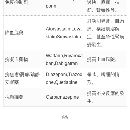
免疫抑制劑
過快、麻痺、抽
porin
筋、腎毒性等。
肝功能異常、肌肉
Atorvastatin,Lova
痛、橫紋肌溶解
降血脂藥
statinSimvastatin
症，甚至急性腎病
變發生。
Warfarin,Rivaroxa
抗凝血藥物
提高出血風險。
ban,Dabigatran
抗焦慮/憂慮/鎮靜
Diazepam,Trazod
暈眩、嗜睡的情
安眠藥
one,Quetiapine
形。
提高不良反應的發
抗癲癇藥
Carbamazepine
生。
廣告