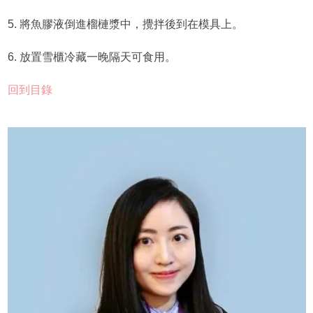
5. 將魚膠液倒進榴槤漿中，攪拌後到在模具上。
6. 放置雪櫃冷藏一晚隔天可食用。
回到目錄