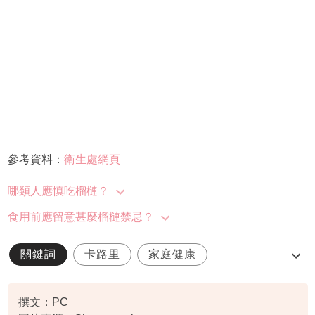
參考資料：
衛生處網頁
哪類人應慎吃榴槤？
食用前應留意甚麼榴槤禁忌？
關鍵詞
卡路里
家庭健康
榴槤禁忌
營養
撰文：PC