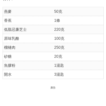
燕麥
50克
香蕉
1條
低脂忌廉芝士
220克
原味乳酪
100克
榴槤肉
250克
砂糖
20克
魚膠粉
1湯匙
開水
3湯匙
廣告