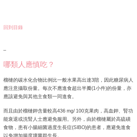
回到目錄
–
哪類人應慎吃？
榴槤的碳水化合物比例比一般水果高出達3陪，因此糖尿病人
應注意攝取份量。每次不應進食超出半瓣(1小件)的份量，亦
應該避免與其他主食類一同進食。
而且由於榴槤鉀含量較高436 mg/ 100克果肉，高血鉀、腎功
能衰退或洗腎人士應避免服用。另外，由於榴槤屬於高硫磺
食物，患有小腸細菌過度生長症(SIBO)的患者，應避免進食
以免增加腸度壞菌群生長。