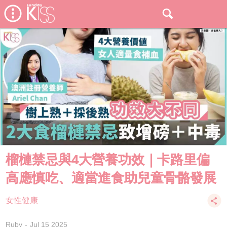
榴槤禁忌與4大營養功效｜卡路里偏
高應慎吃、適當進食助兒童骨骼發展
女性健康
Ruby
Jul 15 2025