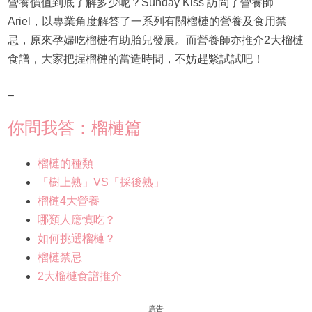
營養價值到底了解多少呢？Sunday Kiss 訪問了營養師
Ariel，以專業角度解答了一系列有關榴槤的營養及食用禁
忌，原來孕婦吃榴槤有助胎兒發展。而營養師亦推介2大榴槤
食譜，大家把握榴槤的當造時間，不妨趕緊試試吧！
–
你問我答：榴槤篇
榴槤的種類
「樹上熟」VS「採後熟」
榴槤4大營養
哪類人應慎吃？
如何挑選榴槤？
榴槤禁忌
2大榴槤食譜推介
廣告