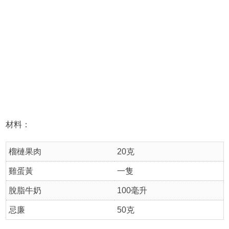
材料：
榴槤果肉
20克
雞蛋黃
一隻
脫脂牛奶
100毫升
忌廉
50克