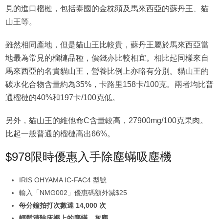
見的進口榴槤，包括泰國的金枕頭及馬來西亞的蘇丹王、貓
山王等。
雖然相同產地，但是貓山王比較貴，蘇丹王屬於馬來西亞當
地最為常見的榴槤品種，價錢亦比較相宜。相比起同樣來自
馬來西亞的名貴貓山王，營養比例上亦略有分別。貓山王的
碳水化合物含量約為35%，卡路里158卡/100克。兩者均比普
通榴槤的40%和197卡/100克低。
另外，貓山王的維他命C含量較高，27900mg/100克果肉。
比起一般普通的榴槤高出66%。
$978限時優惠入手除塵蟎吸塵機
IRIS OHYAMA IC-FAC4 型號
輸入「NMG002」優惠碼額外減$25
每分鐘拍打次數達 14,000 次
輕鬆清除床褥上的塵蟎、灰塵