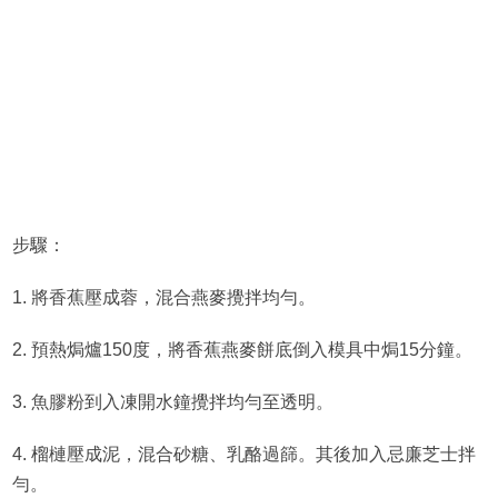
步驟：
1. 將香蕉壓成蓉，混合燕麥攪拌均勻。
2. 預熱焗爐150度，將香蕉燕麥餅底倒入模具中焗15分鐘。
3. 魚膠粉到入凍開水鐘攪拌均勻至透明。
4. 榴槤壓成泥，混合砂糖、乳酪過篩。其後加入忌廉芝士拌
勻。