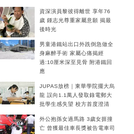
資深演員黎彼得離世 享年76
歲 鍾志光尊重家屬意願 揭最
後時光
男童港鐵站出口外跣倒急做全
身麻醉手術 家屬心痛揭經
過:10厘米深至見骨 附港鐵回
應
JUPAS放榜｜東華學院擺大烏
龍 誤向1.1萬人發取錄電郵大
批學生感失望 校方首度澄清
外公抱孫女過馬路 3歲女捱撞
亡 曾獲最佳車長獎被告電車司