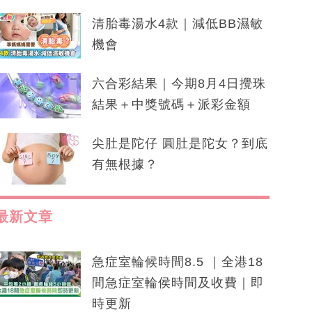
清胎毒湯水4款｜減低BB濕敏
機會
六合彩結果｜今期8月4日攪珠
結果＋中獎號碼＋派彩金額
尖肚是陀仔 圓肚是陀女？到底
有無根據？
最新文章
急症室輪候時間8.5 ｜全港18
間急症室輪侯時間及收費｜即
時更新