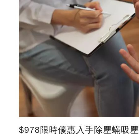
$978限時優惠入手除塵蟎吸