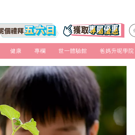
健康
專欄
世一體驗館
爸媽升呢學院