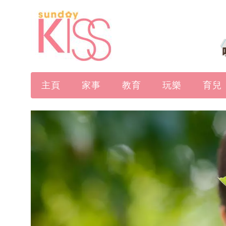
主頁
家事
教育
玩樂
育兒