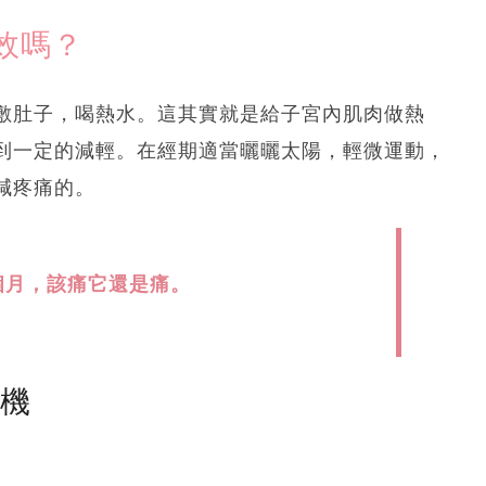
效嗎？
敷肚子，喝熱水。這其實就是給子宮內肌肉做熱
到一定的減輕。在經期適當曬曬太陽，輕微運動，
減疼痛的。
個月，該痛它還是痛。
塵機