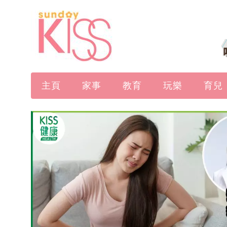
主頁
家事
教育
玩樂
育兒