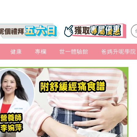
健康
專欄
世一體驗館
爸媽升呢學院