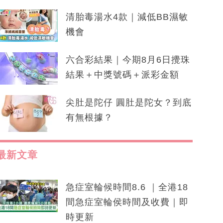
清胎毒湯水4款｜減低BB濕敏
機會
六合彩結果｜今期8月6日攪珠
結果＋中獎號碼＋派彩金額
尖肚是陀仔 圓肚是陀女？到底
有無根據？
最新文章
急症室輪候時間8.6 ｜全港18
間急症室輪侯時間及收費｜即
時更新