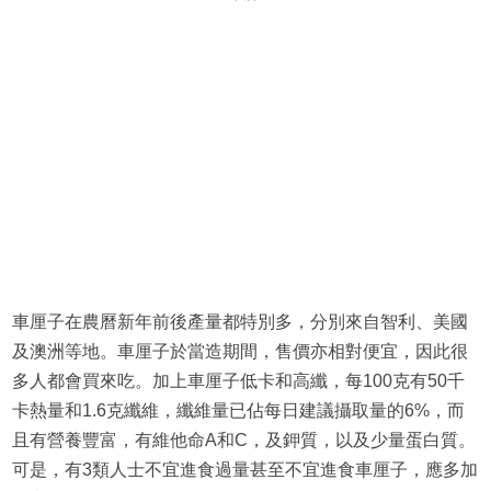
車厘子在農曆新年前後產量都特別多，分別來自智利、美國
及澳洲等地。車厘子於當造期間，售價亦相對便宜，因此很
多人都會買來吃。加上車厘子低卡和高纖，每100克有50千
卡熱量和1.6克纖維，纖維量已佔每日建議攝取量的6%，而
且有營養豐富，有維他命A和C，及鉀質，以及少量蛋白質。
可是，有3類人士不宜進食過量甚至不宜進食車厘子，應多加