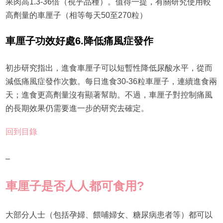
果肉高1.3-36倍（視乎品種）。值得一提，有關研究使用較
高劑量的車厘子（相等每天50至270粒）
車厘子
功效好處
6.
降低痛風症發作
初步研究指出，進食車厘子可以短暫性降低尿酸水平，從而
減低痛風症發作次數。每日進食30-36粒車厘子，連續進食兩
天；進食更高劑量沒有顯著幫助。不過，車厘子對控制痛風
的長期效果仍需要進一步的研究去確定。
回到目錄
–
車厘子是否人人都可食用?
大部分人士（包括孕婦、餵哺婦女、糖尿病患者等）都可以