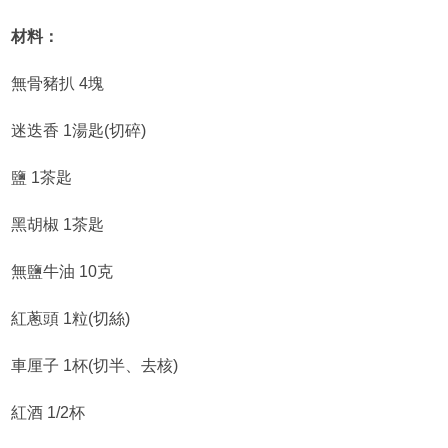
材料：
無骨豬扒 4塊
迷迭香 1湯匙(切碎)
鹽 1茶匙
黑胡椒 1茶匙
無鹽牛油 10克
紅蔥頭 1粒(切絲)
車厘子 1杯(切半、去核)
紅酒 1/2杯