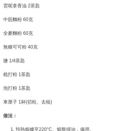
雲呢拿香油 2茶匙
中筋麵粉 60克
全麥麵粉 60克
無糖可可粉 40克
鹽 1/4茶匙
梳打粉 1茶匙
泡打粉 1茶匙
車厘子 1杯(切粒、去核)
做法：
預熱焗爐至220°C。焗盤掃油，備用。