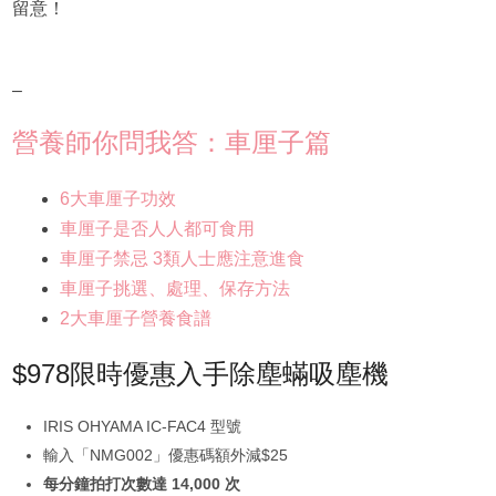
留意！
–
營養師你問我答：車厘子篇
6大車厘子功效
車厘子是否人人都可食用
車厘子
禁忌 3類人士應注意進食
車厘子挑選、處理、保存方法
2大車厘子營養食譜
$978限時優惠入手除塵蟎吸塵機
IRIS OHYAMA IC-FAC4 型號
輸入「NMG002」優惠碼額外減$25
每分鐘拍打次數達 14,000 次