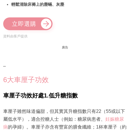
輕鬆清除床褥上的塵蟎、灰塵
立即選購
資料由客戶提供
廣告
–
6大車厘子功效
車厘子
功效好處1.
低升糖指數
車厘子雖然味道偏甜，但其實其升糖指數只有22（55或以下
屬低水平），適合控糖人士（例如：糖尿病患者、
妊娠糖尿
病
的孕婦）。車厘子亦含有豐富的膳食纖維；1杯車厘子（約