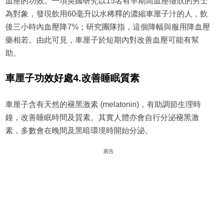
血壓的功效。一項英國研究以15名有早期高血壓徵狀的男士
為對象，發現飲用60毫升以水稀釋的濃縮車厘子汁的人，飲
後三小時內血壓降7%；研究團隊指，這個降幅與服用降血壓
藥相若。由此可見，車厘子於短期內對改善血壓可能有幫
助。
車厘子
功效好處
4.
改善睡眠質素
車厘子含有天然的褪黑激素 (melatonin)，有助調節生理時
鐘，改善睡眠時間及質素。其實人體亦會自行分泌褪黑激
素，多數會在晚間及黑暗環境時開始分泌。
廣告