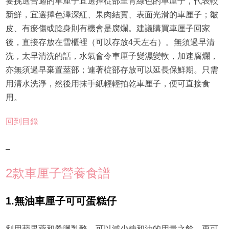
要挑選合適的車厘子宜選擇椗部呈青綠色的車厘子，代表較
新鮮，宜選擇色澤深紅、果肉結實、表面光滑的車厘子；皺
皮、有瘀傷或腍身則有機會是腐爛。建議購買車厘子回家
後，直接存放在雪櫃裡（可以存放4天左右）。無須過早清
洗，太早清洗的話，水氣會令車厘子變濕變軟，加速腐爛，
亦無須過早棄置莖部；連著椗部存放可以延長保鮮期。只需
用清水洗淨，然後用抹手紙輕輕拍乾車厘子，便可直接食
用。
回到目錄
–
2款車厘子營養食譜
1.
無油車厘子可可蛋糕仔
利用蘋果蓉和希臘乳酪，可以減少糖和油的用量之餘，更可