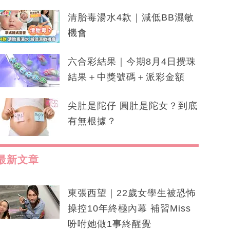
清胎毒湯水4款｜減低BB濕敏
機會
六合彩結果｜今期8月4日攪珠
結果＋中獎號碼＋派彩金額
尖肚是陀仔 圓肚是陀女？到底
有無根據？
最新文章
東張西望｜22歲女學生被恐怖
操控10年終極內幕 補習Miss
吩咐她做1事終醒覺