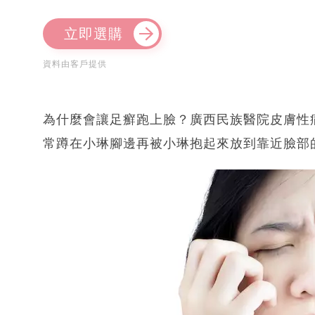
立即選購
資料由客戶提供
為什麼會讓足癬跑上臉？廣西民族醫院皮膚性
常蹲在小琳腳邊再被小琳抱起來放到靠近臉部