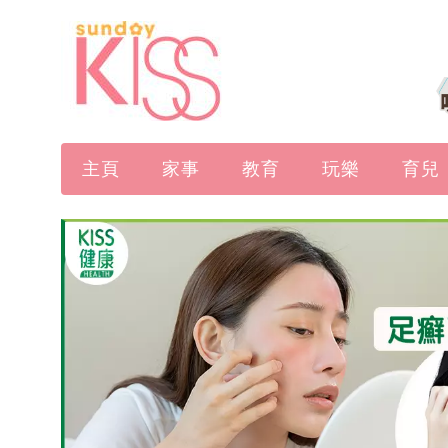
主頁
家事
教育
玩樂
育兒