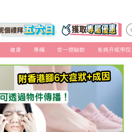
健康
專欄
世一體驗館
爸媽升呢學院