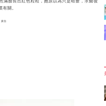
突然滿臉長出紅色粒粒，她原以為只是暗瘡，求醫後
慣有關。
廣告