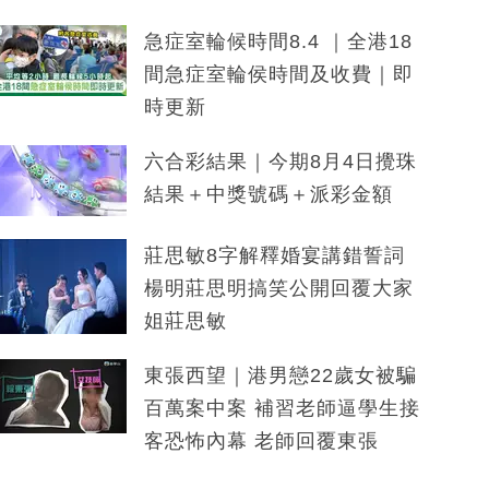
急症室輪候時間8.4 ｜全港18
間急症室輪侯時間及收費｜即
時更新
六合彩結果｜今期8月4日攪珠
結果＋中獎號碼＋派彩金額
莊思敏8字解釋婚宴講錯誓詞
楊明莊思明搞笑公開回覆大家
姐莊思敏
東張西望｜港男戀22歲女被騙
百萬案中案 補習老師逼學生接
客恐怖內幕 老師回覆東張