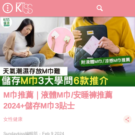
M巾推薦｜液體M巾/安睡褲推薦
2024+儲存M巾3貼士
女性健康
Sundaykiss編輯部
Feb 9 2024