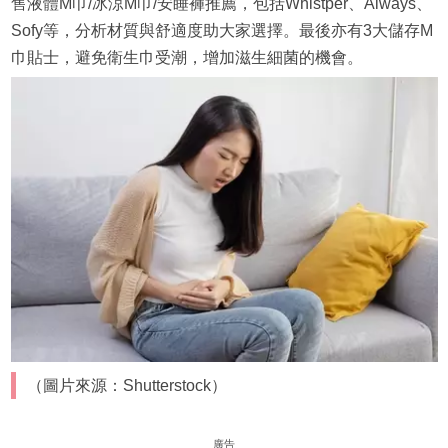
售液體M巾/冰涼M巾/安睡褲推薦，包括Whistper、Always、
Sofy等，分析材質與舒適度助大家選擇。最後亦有3大儲存M
巾貼士，避免衛生巾受潮，增加滋生細菌的機會。
（圖片來源：Shutterstock）
廣告