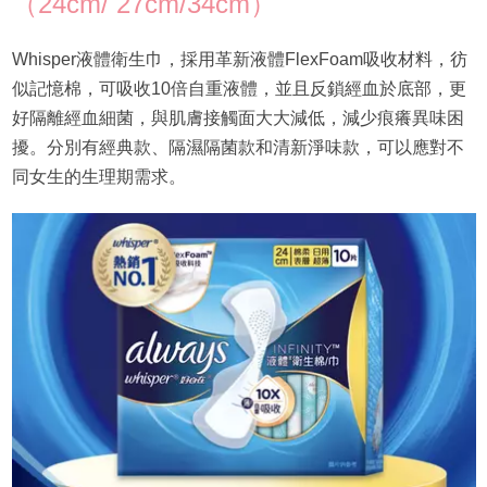
（24cm/ 27cm/34cm）
Whisper液體衛生巾，採用革新液體FlexFoam吸收材料，彷
似記憶棉，可吸收10倍自重液體，並且反鎖經血於底部，更
好隔離經血細菌，與肌膚接觸面大大減低，減少痕癢異味困
擾。分別有經典款、隔濕隔菌款和清新淨味款，可以應對不
同女生的生理期需求。