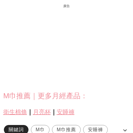
廣告
M巾推薦｜更多月經產品：
衛生棉條
｜
月亮杯
｜
安睡褲
關鍵詞
M巾
M巾推薦
安睡褲