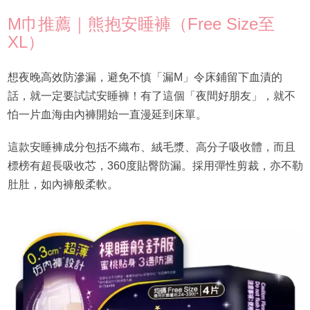
M巾推薦｜熊抱安睡褲（Free Size至
XL）
想夜晚高效防滲漏，避免不慎「漏M」令床鋪留下血漬的
話，就一定要試試安睡褲！有了這個「夜間好朋友」，就不
怕一片血海由內褲開始一直漫延到床單。
這款安睡褲成分包括不織布、絨毛漿、高分子吸收體，而且
標榜有超長吸收芯，360度貼臀防漏。採用彈性剪裁，亦不勒
肚肚，如內褲般柔軟。