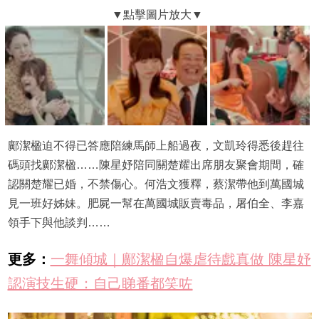
鄺潔楹迫不得已答應陪練馬師上船過夜，文凱玲得悉後趕往
碼頭找鄺潔楹……陳星妤陪同關楚耀出席朋友聚會期間，確
認關楚耀已婚，不禁傷心。何浩文獲釋，蔡潔帶他到萬國城
見一班好姊妹。肥屍一幫在萬國城販賣毒品，屠伯全、李嘉
領手下與他談判……
更多：
一舞傾城｜鄺潔楹自爆虐待戲真做 陳星妤
認演技生硬：自己睇番都笑咗