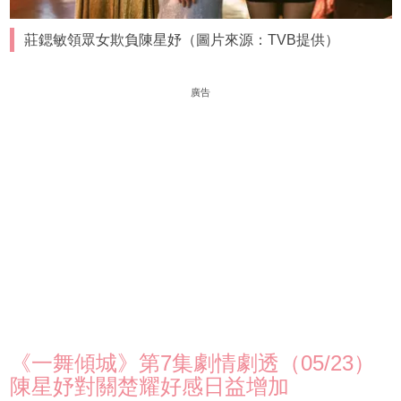
莊鍶敏領眾女欺負陳星妤（圖片來源：TVB提供）
廣告
《一舞傾城》第7集劇情劇透（05/23）
陳星妤對關楚耀好感日益增加