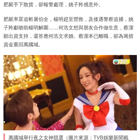
肥屍手下散貨，卻報警處理，姚子羚感意外。
肥屍率眾追斬屠伯全，楊明趕至營救，及後遇警察追捕，姚
子羚獻吻助楊明解圍……何浩文想與朋友合作做生意，蔡潔
願出資支持，還答應何浩文求婚。蔡潔本已離職，卻為籌措
資金重回萬國城。
萬國城舉行夜之女神競選（圖片來源：TVB娛樂新聞截