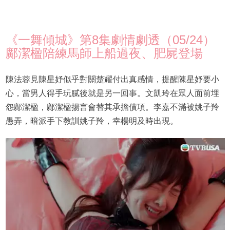
《一舞傾城》第8集劇情劇透（05/24）
鄺潔楹陪練馬師上船過夜、肥屍登場
陳法蓉見陳星妤似乎對關楚耀付出真感情，提醒陳星妤要小
心，當男人得手玩膩後就是另一回事。文凱玲在眾人面前埋
怨鄺潔楹，鄺潔楹揚言會替其承擔債項。李嘉不滿被姚子羚
愚弄，暗派手下教訓姚子羚，幸楊明及時出現。