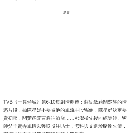
廣告
TVB《一舞傾城》第6-10集劇情劇透：莊鍶敏藉關楚耀的情
慾片段，勸陳星妤不要被他的風流手段騙倒，陳星妤決定要
賣初夜，關楚耀聞言趕往酒店……鄺潔楹先後向練馬師、騎
師父子賣弄風情以獲取投注貼士，怎料與文凱玲賭輸欠債，