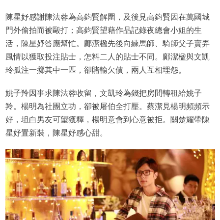
陳星妤感謝陳法蓉為高鈞賢解圍，及後見高鈞賢因在萬國城
門外偷拍而被毆打；高鈞賢望藉作品記錄夜總會小姐的生
活，陳星妤答應幫忙。鄺潔楹先後向練馬師、騎師父子賣弄
風情以獲取投注貼士，怎料二人的貼士不同。鄺潔楹與文凱
玲孤注一擲其中一匹，卻賭輸欠債，兩人互相埋怨。
姚子羚因事求陳法蓉收留，文凱玲為錢把房間轉租給姚子
羚。楊明為社團立功，卻被屠伯全打壓。蔡潔見楊明頻頻示
好，坦白男友可望獲釋，楊明意會到心意被拒。關楚耀帶陳
星妤置新裝，陳星妤感心甜。