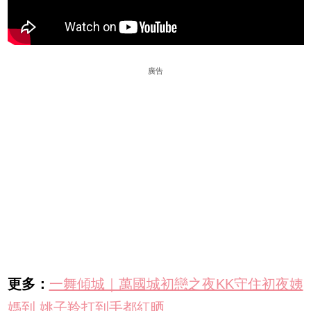
廣告
更多：
一舞傾城｜萬國城初戀之夜KK守住初夜姨
媽到 姚子羚打到手都紅晒