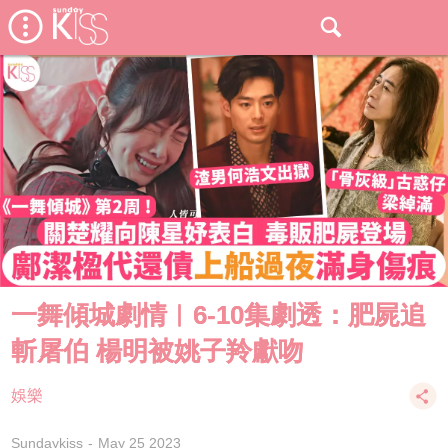
一舞傾城劇情︱6-10集劇透：肥屍追
斬屠伯 楊明被姚子羚獻吻
娛樂
Sundaykiss
May 25 2023