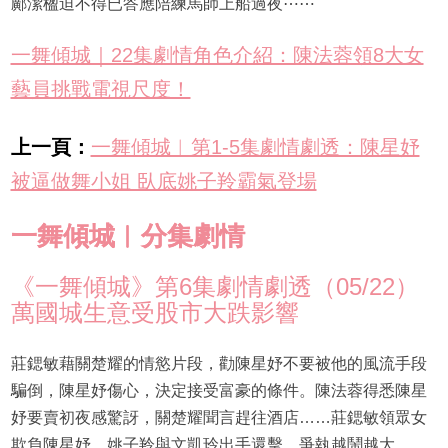
鄺潔楹迫不得已答應陪練馬師上船過夜⋯⋯
一舞傾城｜22集劇情角色介紹：陳法蓉領8大女
藝員挑戰電視尺度！
上一頁：
一舞傾城︱第1-5集劇情劇透：陳星妤
被逼做舞小姐 臥底姚子羚霸氣登場
一舞傾城︱分集劇情
《一舞傾城》第6集劇情劇透（05/22）
萬國城生意受股市大跌影響
莊鍶敏藉關楚耀的情慾片段，勸陳星妤不要被他的風流手段
騙倒，陳星妤傷心，決定接受富豪的條件。陳法蓉得悉陳星
妤要賣初夜感驚訝，關楚耀聞言趕往酒店……莊鍶敏領眾女
欺負陳星妤，姚子羚與文凱玲出手還擊，爭執越鬧越大……