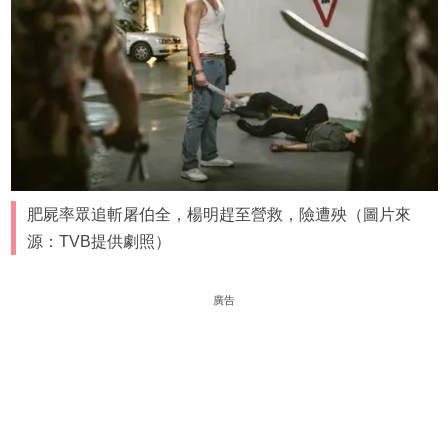
肥屍率眾追斬屠伯全，楊明趕至營救，險遭殃（圖片來
源：TVB提供劇照）
廣告