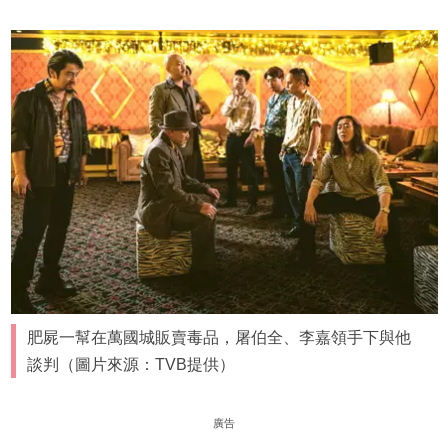
肥屍一幫在萬國城販賣毒品，屠伯全、李嘉領手下與他
談判（圖片來源：TVB提供）
廣告