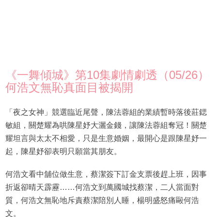
《一舞傾城》第10集劇情劇透（05/26）
何浩文無恥真面目被揭開
「夜之女神」競選臨近尾聲，陳法蓉組的業績暫時落後莊鍶
敏組，關楚耀為哄陳星妤大灑金錢，讓陳法蓉組奪冠！關楚
耀坦言與太太不相愛，只是生意婚姻，最開心是跟陳星妤一
起，陳星妤卻表明只願當其朋友。
何浩文看中舖位做生意，蔡潔簽下訂金支票後趕上班，因事
折返卻晴天霹靂……何浩文到萬國城找蔡潔，二人當面對
質，何浩文無恥地斥責蔡潔陪別人睡，楊明盛怒痛毆何浩
文。