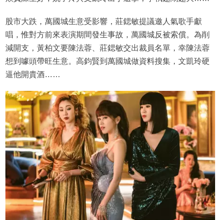
股市大跌，萬國城生意受影響，莊鍶敏提議邀人氣歌手獻
唱，惟對方前來表演期間發生事故，萬國城反被索償。為削
減開支，黃柏文要陳法蓉、莊鍶敏交出裁員名單，幸陳法蓉
想到噱頭帶旺生意。高鈞賢到萬國城做資料搜集，文凱玲硬
逼他開貴酒……