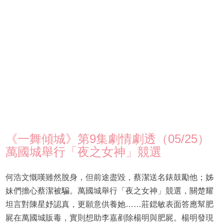
《一舞傾城》第9集劇情劇透（05/25）
萬國城舉行「夜之女神」競選
何浩文慨嘆雖然脫身，但前途盡毀，蔡潔送名錶鼓勵他；姊
妹們擔心蔡潔被騙。萬國城舉行「夜之女神」競選，關楚耀
坦言對陳星妤認真，更願意供養她……莊鍶敏表面答應幫肥
屍在萬國城販毒，實則想助李嘉剷除楊明與肥屍。楊明發現