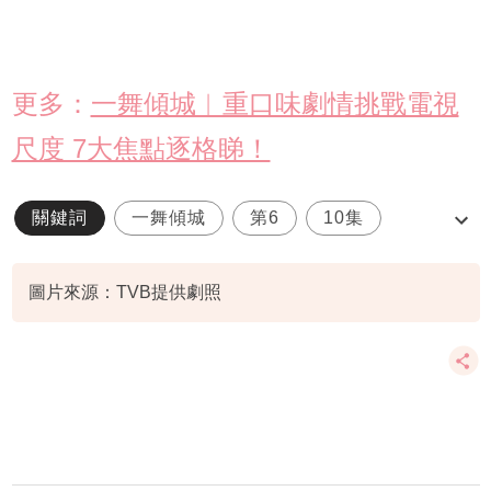
更多：
一舞傾城︱重口味劇情挑戰電視
尺度 7大焦點逐格睇！
關鍵詞
一舞傾城
第6
10集
劇情劇透
圖片來源：TVB提供劇照