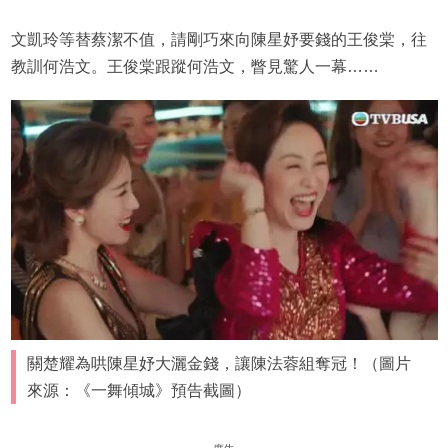
文凱玲等替蔡潔不值，請剛巧來向陳星妤要錢的王俊棠，往
教訓何浩文。王俊棠跟蹤何浩文，瞥見驚人一幕……
關楚耀為哄陳星妤大灑金錢，讓陳法蓉組奪冠！（圖片
來源：《一舞傾城》預告截圖）