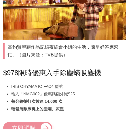
高鈞賢望藉作品記錄夜總會小姐的生活，陳星妤答應幫
忙。（圖片來源：TVB提供）
$978限時優惠入手除塵蟎吸塵機
IRIS OHYAMA IC-FAC4 型號
輸入「NMG002」優惠碼額外減$25
每分鐘拍打次數達 14,000 次
輕鬆清除床褥上的塵蟎、灰塵
立即選購