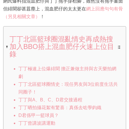
網民爆料指混血肥仔與丁丁拖手撐枱腳，雖然沒有拖手畫面
但緋聞卻甚囂塵上，混血肥仔的太太更在
網上回應句句有骨
（另見相關文章）
！
丁丁北區籃球圈混亂情史再成熱搜
加入BBO搭上混血肥仔火速上位目
錄
丁丁極速上位爆緋聞 擔正兼做主持與古天樂拍網
劇
丁丁北區籃球圈情史：現任男友與3位前度生活共
同圈子！
丁丁與A、B、C、D君交接過程
丁丁晒拍攝花絮有驚喜：真係去咗學鈎織
D君係甲一籃球員？
丁丁曾講波講運動