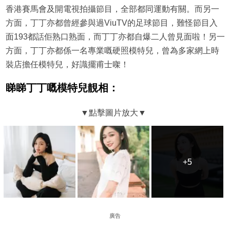
香港賽馬會及開電視拍攝節目，全部都同運動有關。而另一
方面，丁丁亦都曾經參與過ViuTV的足球節目，難怪節目入
面193都話佢熟口熟面，而丁丁亦都自爆二人曾見面啦！另一
方面，丁丁亦都係一名專業嘅硬照模特兒，曾為多家網上時
裝店擔任模特兒，好識擺甫士㗎！
睇睇丁丁嘅模特兒靚相：
+5
+5
廣告