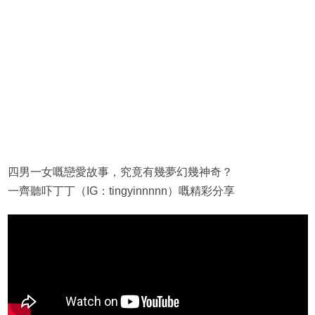
四男一女嘅戀愛故事，究竟有幾夢幻幾神奇？
一齊聽吓丁丁（IG：tingyinnnnn）嘅精彩分享