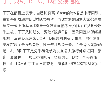
丁丁與A、B、C、D君交接過程
丁丁在節目上表示，自己與身高18xcm的時A君是中學同學，
由於學術成績差所以找A君補習；而B君則是因為大家都是成
績差一齊上Retake DSE一齊溫書而熟悉至拍拖；在與B君分
手之後，丁丁又與朋友一齊唱K認識C君，因為同區關係經常
相約，及後發現原來C與A、B係共同朋友，而且一齊打過街
場友誼波；最後與C分手後一年才與D一齊。而最令人驚訝的
是，A、B與丁丁是分手後化敵為友並肩去旅行仲瞓埋同一張
床；最爆係丁丁與C君拍拖時，曾經與C、D君一齊去過旅
行，而且D君向丁丁亦早萌愛意，關係亂到連193都大嗌頂唔
順！
廣告