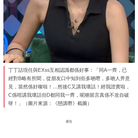
丁丁話現任與EXss互相認識都係好事：「同A一齊，已
經對B略有所聞，從朋友口中知到佢多啲嘢，多啲人畀意
見，當然係好㗎啦！…然後C又講我壞話！經我證實啦，
C係咁講我壞話但D都同我一齊，呢啲留言真係不攻自破
呀！」（圖片來源：《戀講嘢》截圖）
廣告