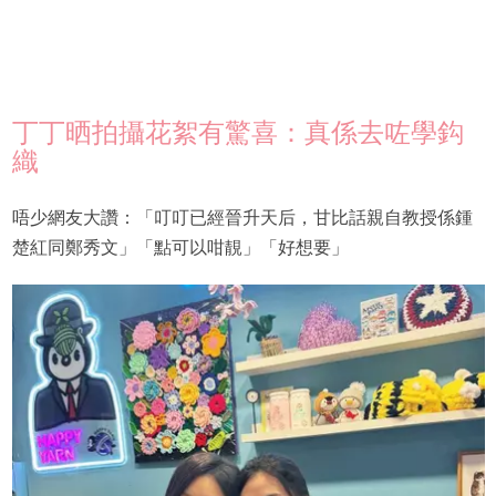
丁丁晒拍攝花絮有驚喜：真係去咗學鈎
織
唔少網友大讚：「叮叮已經晉升天后，甘比話親自教授係鍾
楚紅同鄭秀文」「點可以咁靚」「好想要」