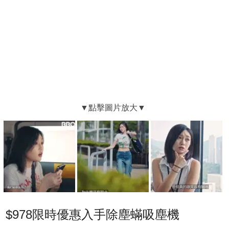
$978限時優惠入手除塵蟎吸塵機