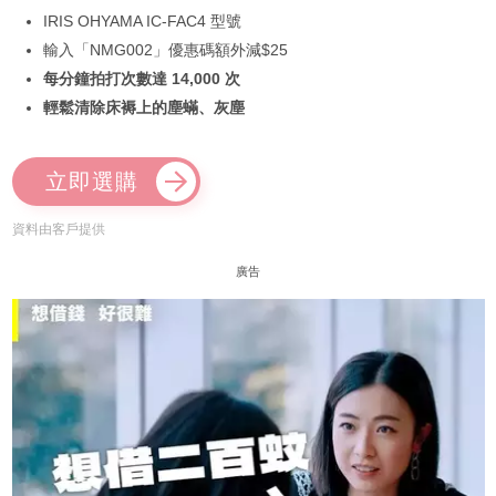
IRIS OHYAMA IC-FAC4 型號
輸入「NMG002」優惠碼額外減$25
每分鐘拍打次數達 14,000 次
輕鬆清除床褥上的塵蟎、灰塵
立即選購
資料由客戶提供
廣告