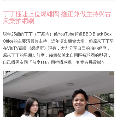
丁丁極速上位爆緋聞 擔正兼做主持與古
天樂拍網劇
現年25歲的丁丁（丁彥均）係YouTube頻道BBO Black Box
Office的主要演員兼主持，近年演出機會大增。但原來丁丁早
在ViuTV節目《戀講嘢》現身，大方分享自己的拍拖經歷，
原來丁丁的男朋友前度，幾個都係來自同區籃球圈的型男，
自己嘅男友同「前度sss」同框嘅感覺，究竟有幾震撼？