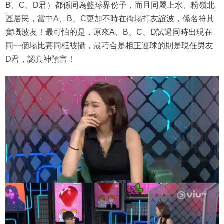
B、C、D君）都係同為籃球界份子，而且同屬上水、粉嶺北
區居民，當中A、B、C更加不時在街場打友誼波，係名符其
實嘅波友！最可怕的是，原來A、B、C、D試過同時出現在
同一個場比賽同框被攝，最巧合是相正運球的則是現任男友
D君，認真神預言！