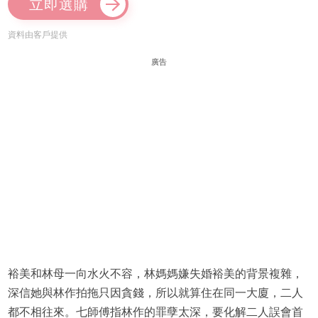
立即選購
資料由客戶提供
廣告
裕美和林母一向水火不容，林媽媽嫌失婚裕美的背景複雜，
深信她與林作拍拖只因貪錢，所以就算住在同一大廈，二人
都不相往來。七師傅指林作的罪孽太深，要化解二人誤會首