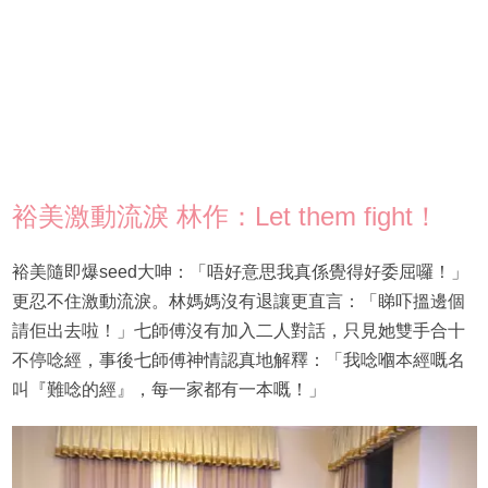
裕美激動流淚 林作：Let them fight！
裕美隨即爆seed大呻：「唔好意思我真係覺得好委屈囉！」
更忍不住激動流淚。林媽媽沒有退讓更直言：「睇吓搵邊個
請佢出去啦！」七師傅沒有加入二人對話，只見她雙手合十
不停唸經，事後七師傅神情認真地解釋：「我唸嗰本經嘅名
叫『難唸的經』，每一家都有一本嘅！」