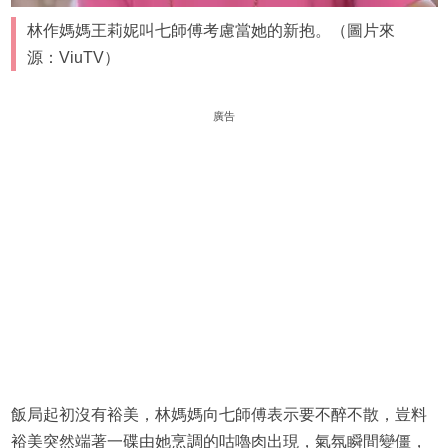
林作媽媽王莉妮叫七師傅考慮當她的新抱。（圖片來
源：ViuTV）
廣告
飯局起初沒有裕美，林媽媽向七師傅表示要不醉不散，豈料
裕美突然端著一碟由她烹調的咕嚕肉出現，氣氛瞬間變僵，