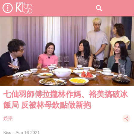
七仙羽師傅拉攏林作媽、裕美搞破冰
飯局 反被林母欽點做新抱
娛樂
Kiss
Aug 16 2021