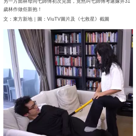
另一方面林母同七師傅初次見面，竟然叫七師傅考慮嫁畀31
歲林作做佢新抱！
文：東方新地｜圖：ViuTV圖片及《七救星》截圖