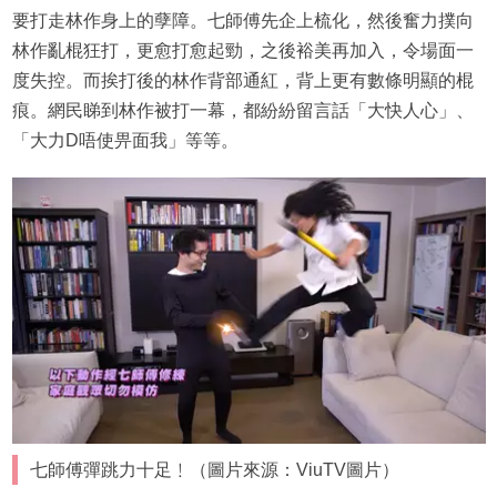
要打走林作身上的孽障。七師傅先企上梳化，然後奮力撲向
林作亂棍狂打，更愈打愈起勁，之後裕美再加入，令場面一
度失控。而挨打後的林作背部通紅，背上更有數條明顯的棍
痕。網民睇到林作被打一幕，都紛紛留言話「大快人心」、
「大力D唔使畀面我」等等。
七師傅彈跳力十足﹗（圖片來源：ViuTV圖片）