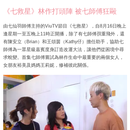
《七救星》林作打頭陣 被七師傅狂毆
由七仙羽師傅主持的ViuTV節目《七救星》，自8月16日晚上
逢星期一至五晚上11時正開播，除了有七師傅孭重飛外，還
有陳安立（Brian）和王頌茵（Kathy仔）擔任助手，協助七
師傅為一眾星級嘉賓度身訂造改運大法，讓他們從困境中尋
求蛻變。首集七師傅嘗試為林作生命中最重要的兩個女人，
女朋友裕美及媽媽王莉妮，修補彼此關係。