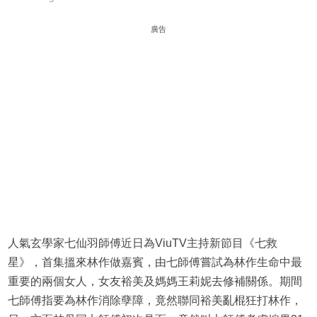
廣告
人氣玄學家七仙羽師傅近日為ViuTV主持新節目《七救
星》，首集搵來林作做嘉賓，由七師傅嘗試為林作生命中最
重要的兩個女人，女友裕美及媽媽王莉妮去修補關係。期間
七師傅指要為林作消除孽障，竟然聯同裕美亂棍狂打林作，