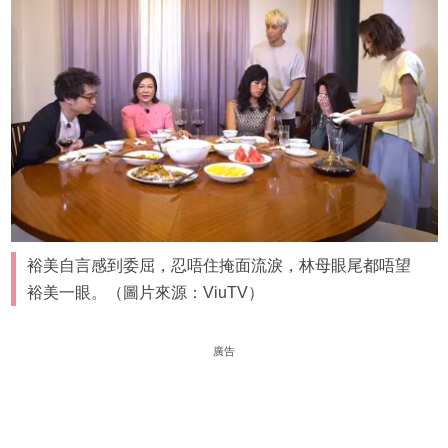
裕美自言感到委屈，忍唔住掩面流淚，林母眼尾都唔望
裕美一眼。（圖片來源：ViuTV）
廣告