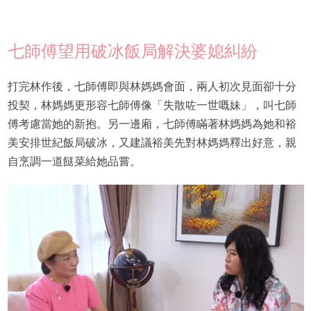
七師傅望用破冰飯局解決婆媳糾紛
打完林作後，七師傅即與林媽媽會面，兩人初次見面卻十分
投契，林媽媽更形容七師傅像「失散咗一世嘅妹」，叫七師
傅考慮當她的新抱。另一邊廂，七師傅瞞著林媽媽為她和裕
美安排世紀飯局破冰，又建議裕美先對林媽媽釋出好意，親
自烹調一道餸菜給她品嘗。