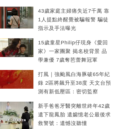
43歲家庭主婦痛失近7千萬 靠
1人提點終醒覺被騙報警 騙徒
指示及手法曝光
15歲童星Philip仔現身《愛回
家》一家團聚 揭名校背景 品
學兼優 7歲奪芭蕾舞冠軍
打風｜強颱風白海豚破65年紀
錄 2區將飆升至38度 天文台預
測有新低壓區：密切監察
新手爸爸牙醫突離世終年42歲
遺下龍鳳胎 遺孀憶老公最後求
救警號：遺憾沒聽懂