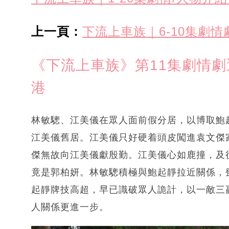
上一頁：
下流上車族｜6-10集劇
《下流上車族》第11集劇情劇
港
林敏驄、江美儀在眾人面前假分居，以博取鮑
江美儀舊居。江美儀只好硬着頭皮闖進袁文傑
傑無故向江美儀獻殷勤。江美儀心如鹿撞，及
竟是郭柏妍。林敏驄積極與鮑起靜拉近關係，
起靜牌技高超，早已識破眾人詭計，以一敵三
人關係更進一步。