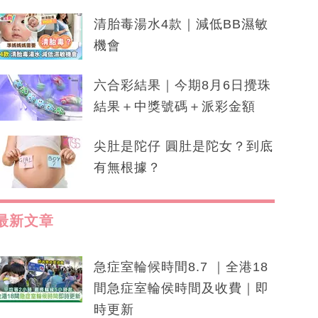
清胎毒湯水4款｜減低BB濕敏
機會
六合彩結果｜今期8月6日攪珠
結果＋中獎號碼＋派彩金額
尖肚是陀仔 圓肚是陀女？到底
有無根據？
最新文章
急症室輪候時間8.7 ｜全港18
間急症室輪侯時間及收費｜即
時更新