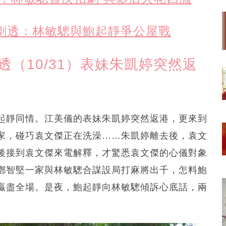
情劇透：林敏驄與鮑起靜爭公屋戰
透（10/31）表妹朱凱婷突然返
起靜同情。江美儀的表妹朱凱婷突然返港，更來到
家，碰巧袁文傑正在洗澡……朱凱婷離去後，袁文
後接到袁文傑來電解釋，才驚悉袁文傑的心儀對象
鄧智堅一家與林敏驄合謀設局打麻將出千，怎料鮑
贏盡全場。是夜，鮑起靜向林敏驄傾訴心底話，兩