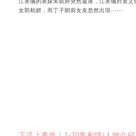
江美儀的表妹朱凱婷突然返港，江美儀對袁文
女郭柏妍，而丁子朗前女友忽然出現⋯⋯
下流上車族｜1-20集劇情/人物介