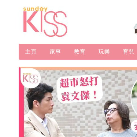
主頁
家事
教育
玩樂
育兒