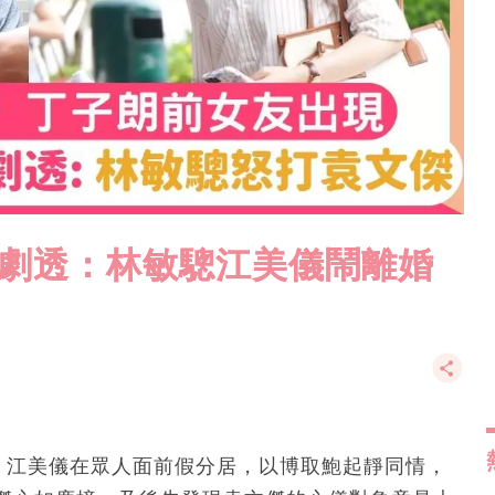
5集劇透：林敏驄江美儀鬧離婚
驄、江美儀在眾人面前假分居，以博取鮑起靜同情，