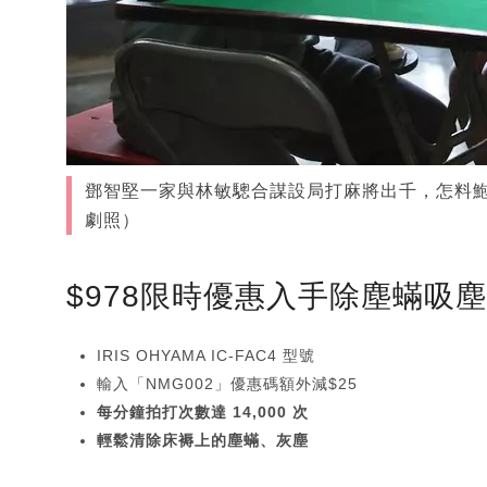
鄧智堅一家與林敏驄合謀設局打麻將出千，怎料鮑
劇照）
$978限時優惠入手除塵蟎吸
IRIS OHYAMA IC-FAC4 型號
輸入「NMG002」優惠碼額外減$25
每分鐘拍打次數達 14,000 次
輕鬆清除床褥上的塵蟎、灰塵