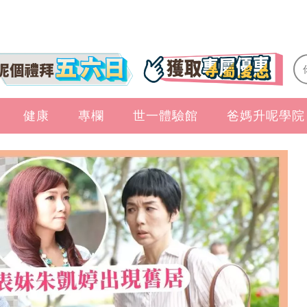
健康
專欄
世一體驗館
爸媽升呢學院