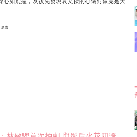
傑心如鹿撞，及後先發現袁文傑的心儀對象竟是大
廣告
紹：林敏驄首次拍劇 與影后火花四濺