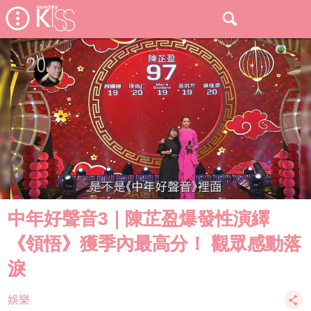
中年好聲音3｜陳芷盈爆發性演繹
《領悟》獲季內最高分！ 觀眾感動落
淚
娛樂