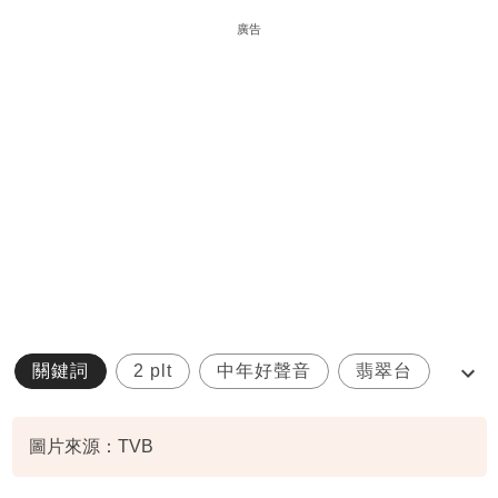
廣告
關鍵詞
2 plt
中年好聲音
翡翠台
陳芷盈
圖片來源：TVB