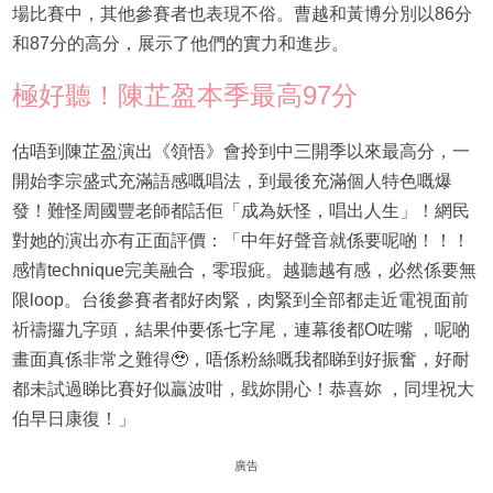
場比賽中，其他參賽者也表現不俗。曹越和黃博分別以86分
和87分的高分，展示了他們的實力和進步。
極好聽！陳芷盈本季最高97分
估唔到陳芷盈演出《領悟》會拎到中三開季以來最高分，一
開始李宗盛式充滿語感嘅唱法，到最後充滿個人特色嘅爆
發！難怪周國豐老師都話佢「成為妖怪，唱出人生」！網民
對她的演出亦有正面評價：「中年好聲音就係要呢啲！！！
感情technique完美融合，零瑕疵。越聽越有感，必然係要無
限loop。台後參賽者都好肉緊，肉緊到全部都走近電視面前
祈禱攞九字頭，結果仲要係七字尾，連幕後都O咗嘴 ，呢啲
畫面真係非常之難得🥹，唔係粉絲嘅我都睇到好振奮，好耐
都未試過睇比賽好似贏波咁，戥妳開心！恭喜妳 ，同埋祝大
伯早日康復！」
廣告