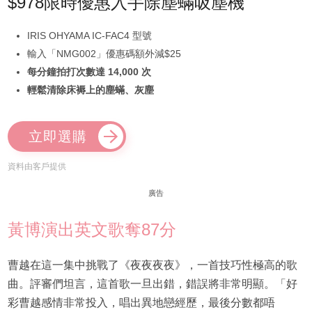
$978限時優惠入手除塵蟎吸塵機
IRIS OHYAMA IC-FAC4 型號
輸入「NMG002」優惠碼額外減$25
每分鐘拍打次數達 14,000 次
輕鬆清除床褥上的塵蟎、灰塵
立即選購
資料由客戶提供
廣告
黃博演出英文歌奪87分
曹越在這一集中挑戰了《夜夜夜夜》，一首技巧性極高的歌
曲。評審們坦言，這首歌一旦出錯，錯誤將非常明顯。「好
彩曹越感情非常投入，唱出異地戀經歷，最後分數都唔